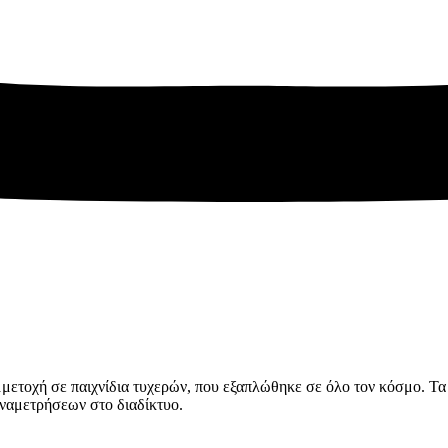
ετοχή σε παιχνίδια τυχερών, που εξαπλώθηκε σε όλο τον κόσμο. Τα τε
αμετρήσεων στο διαδίκτυο.