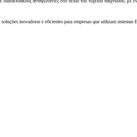
 διαδικτυακούς ανταγωνιστές στο πεδίο του τυχείου παιχνιδιού, με 
soluções inovadoras e eficientes para empresas que utilizam sistemas 