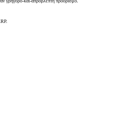
έναν γρήγορο-και-απρόβλεπτη προορισμό.
ERP.