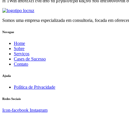
Η 1Win αποτελεί ένα από τα μεγαλύτερα καζίνο που απευθύνονται σε
Somos uma empresa especializada em consultoria, focada em oferecer 
Nevegue
Home
Sobre
Serviços
Cases de Sucesso
Contato
Ajuda
Política de Privacidade
Redes Sociais
Icon-facebook
Instagram