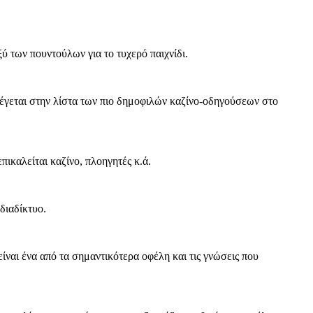
ύ των πουντούλων για το τυχερό παιχνίδι.
λέγεται στην λίστα των πιο δημοφιλών καζίνο-οδηγούσεων στο
καλείται καζίνο, πλοηγητές κ.ά.
διαδίκτυο.
ίναι ένα από τα σημαντικότερα οφέλη και τις γνώσεις που