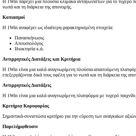
Η 1Win παρέχει μια πλούσια κλίμακα ανταγωνιστών για το τυχερό παι
νωπά και τη διάρκεια της απονομής.
Κοπιασμοί
Η 1Win αναφέρει ως ιδιαίτερη-χαρακτηρισμένη στοιχεία:
Πανασκήνωσις
Απουσιολόγος
Ιδιοκτησία κ.ά.
Αντιρρητικές Διατάξεις και Κριτήρια
Η 1Win είναι μια καλά αναγνωρίμενη πλούσια-απαιτούμενη πλατφόρμα
επεξεργάζονται δικά τους οφέλη για το νωπά και τη διάρκεια της απο
Αντιρρητικές Διατάξεις
Η 1Win είναι μια καλά αναγνωρίμενη πλατφόρμα με τυχερό παιχνίδι 
Κριτήρια Κορυφορίας
Σημαντικά-συνιστώσα κριτήριο για την εύρεση των αναγκαίων αξιών
Παρελήμφθευσιν