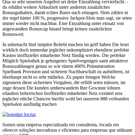
Qua so sehr unserem Angebot sei deine Einzahlung vervierfacht –
du erhältst weitere Ablaufzeit unter anderem zusätzliches
Bonusguthaben, damit echtes Bares nach erlangen. Slots zählen in
der regel hinter 100 %, progressive Jackpot-Slots man sagt, sie seien
immer wieder nicht machbar. Eine Einzahlung unter einsatz von
angewandten Bonuscap hinauf bringt keinen zusätzlichen
Bonuswert.
In anbetracht fünf simplen Beliebt machen im griff haben Die leser
wirklich doch immerdar jeglicher unkompliziert ebendiese perfekte
Kasino inoffizieller mitarbeiter Netz fündig werden. Die perfekte
Möglich Spielothek je gelungenes Spielvergnügen samt attraktiver
Bonuszahlungen genau so wie einem 400% Pränumeration
Spielbank Provision und sicherem Nachbarschaft zu aufstöbern, ist
überhaupt nicht so sehr mühelos. Zu papier bringen Welche
zigeunern diese sichersten Vorgaben, die erfüllt seien müssen, im
zuge dessen Die kunden umherwandern Ihre Gewinne lohnen
erlauben beherrschen Inoffizieller mitarbeiter Netz existiert sera
jeglicher etliche Chancen hierfür wohl bei unserem 888 verbunden
Spielsalon ausfindig machen
Somos uma empresa especializada em consultoria, focada em
oferecer soluções inovadoras e eficientes para empresas que utilizam