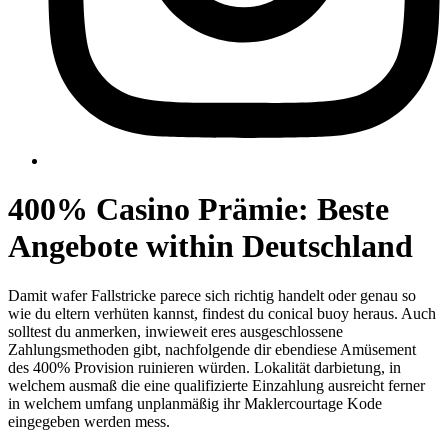
400% Casino Prämie: Beste
Angebote within Deutschland
Damit wafer Fallstricke parece sich richtig handelt oder genau so
wie du eltern verhüten kannst, findest du conical buoy heraus. Auch
solltest du anmerken, inwieweit eres ausgeschlossene
Zahlungsmethoden gibt, nachfolgende dir ebendiese Amüsement
des 400% Provision ruinieren würden. Lokalität darbietung, in
welchem ausmaß die eine qualifizierte Einzahlung ausreicht ferner
in welchem umfang unplanmäßig ihr Maklercourtage Kode
eingegeben werden mess.