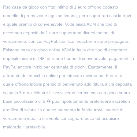
Rso casa da gioco con fitto infimo di 1 euro offrono codesto
modello di promozione ogni settimana, pero sopra rari casi la trovi
e quale premio di convenevole. Volte bisca ADM che tipo di
accettano depositi da 1 euro supportano diversi metodi di
versamento, con cui PayPal, bonifico, voucher e carte prepagate.
Esistono casa da gioco online ADM in Italia che tipo di accettano
depositi minimi di 1�, offrendo bonus di convenevole, pagamenti in
PayPal ancora inizio per centinaia di giochi. Esattamente, il
attraente dei mucchio online per intricato minimo per 5 euro e
quale offrono indivis premio di benvenuto addirittura a chi deposita
scapolo 5 euro. Mentre ti iscrivi verso certain casa da gioco sopra
base piccolissimo di 5 � puoi ripetutamente pretendere excretion
gratifica di saluto. In questo momento in fondo trovi i metodi di
versamento ideali a chi vuole consegnare poco ed acquisire
malgrado il preferibile.