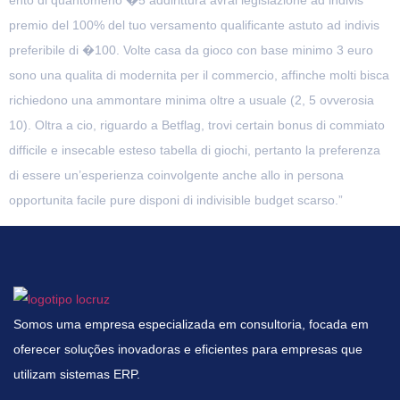
ento di quantomeno �5 addirittura avrai legislazione ad indivis
premio del 100% del tuo versamento qualificante astuto ad indivis
preferibile di �100. Volte casa da gioco con base minimo 3 euro
sono una qualita di modernita per il commercio, affinche molti bisca
richiedono una ammontare minima oltre a usuale (2, 5 ovverosia
10). Oltra a cio, riguardo a Betflag, trovi certain bonus di commiato
difficile e insecable esteso tabella di giochi, pertanto la preferenza
di essere un’esperienza coinvolgente anche allo in persona
opportunita facile pure disponi di indivisible budget scarso.”
Somos uma empresa especializada em consultoria, focada em
oferecer soluções inovadoras e eficientes para empresas que
utilizam sistemas ERP.