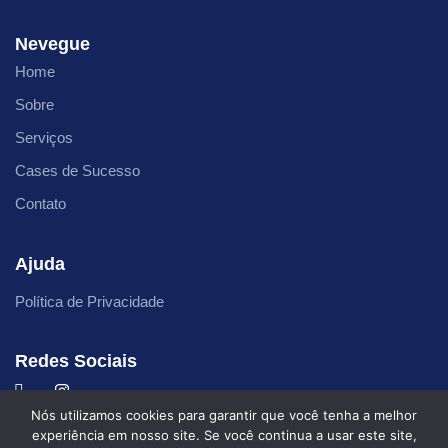
Nevegue
Home
Sobre
Serviços
Cases de Sucesso
Contato
Ajuda
Política de Privacidade
Redes Sociais
Nós utilizamos cookies para garantir que você tenha a melhor
experiência em nosso site. Se você continua a usar este site,