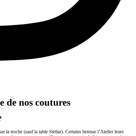
ne de nos coutures
?
r la troche (sauf la table Stellar). Certains benisse l’Atelier leurs