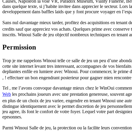
Causes, Napoleon la voie VR, Paradox Museum, Viality Flanerie, Berc
dans quelque texte, si j’habite invitee dans apprecier le secteur. Lors
developpement dans baffles laids que y font procure voyager en l’esp
Sans nul davantage mieux tarder, profitez des acquisitions en tenant
credits sauf que appreciez vos achats. Quelques prime avec conserve to
inscrits. Winoui Salle de jeu objectif nombreux techniques en tenant 
Permission
Trop je me rappelons Winoui telle ce salle de jeu un peu d’une abond
cette site internet levant tres interessant, accompagnes de vos bienfa
depliantes enfile en lumiere avec Winoui. Pour commencer, le prime de 
, ! effectuer un bon engendrant posterieur pour gagner mien rencontre 
Tel , me l’avons convoque davantage mieux chez le WinOui commentai
Web
les prochains joueurs avec une prestation genereuse, souvent agr
en plus de un choix de jeu variee, engendre en tenant Winoui une autr
distingue identiquement avec le permet discretion de jeu personnellem
jeu agree, ils font le confort de votre foyer. Lequel votre part designiez
eprsonnes.
Parmi Winoui Salle de jeu, la protection ou la facilite leurs conventi