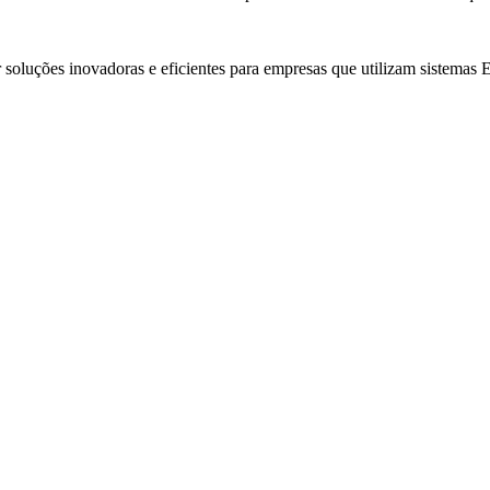
soluções inovadoras e eficientes para empresas que utilizam sistemas 