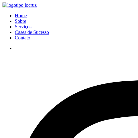
Ir
para
Menu
Home
o
Sobre
conteúdo
Serviços
Cases de Sucesso
Contato