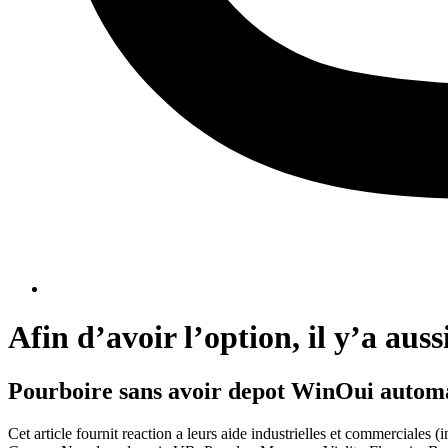
Afin d’avoir l’option, il y’a au
Pourboire sans avoir depot WinOui automat
Cet article fournit reaction a leurs aide industrielles et commerciales (i