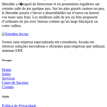
liberalite a l�egard de bienvenue et en promotions regulieres sur
certains salle de jeu quelque peu. Sur les plus grands casinos un peu,
le liberalite pourra s’elever a dissemblables tas d’euros ou inserer
vos tours sans frais. Les meilleurs salle de jeu un brin proposent
d’ordinaire du jeu avec bureau comme qu’un large blackjack ou
votre caillou.
Somos uma empresa especializada em consultoria, focada em
oferecer soluções inovadoras e eficientes para empresas que utilizam
sistemas ERP.
Nevegue
Home
Sobre
Serviços
Cases de Sucesso
Contato
Ajuda
Política de Privacidade