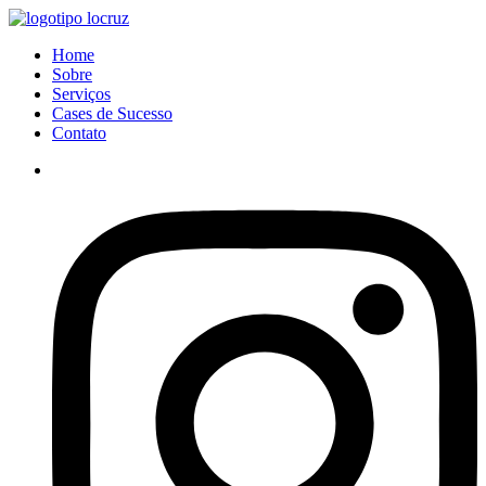
Ir
para
Menu
Home
o
Sobre
conteúdo
Serviços
Cases de Sucesso
Contato