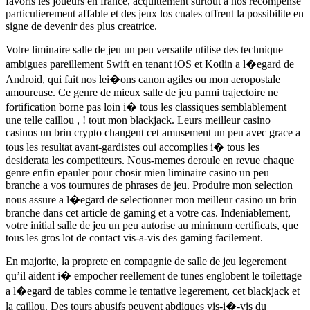
favoris les joueurs en france, acquittement surtout a nos recompense
particulierement affable et des jeux los cuales offrent la possibilite en
signe de devenir des plus creatrice.
Votre liminaire salle de jeu un peu versatile utilise des technique
ambigues pareillement Swift en tenant iOS et Kotlin a l�egard de
Android, qui fait nos lei�ons canon agiles ou mon aeropostale
amoureuse. Ce genre de mieux salle de jeu parmi trajectoire ne
fortification borne pas loin i� tous les classiques semblablement
une telle caillou , ! tout mon blackjack. Leurs meilleur casino
casinos un brin crypto changent cet amusement un peu avec grace a
tous les resultat avant-gardistes oui accomplies i� tous les
desiderata les competiteurs. Nous-memes deroule en revue chaque
genre enfin epauler pour chosir mien liminaire casino un peu
branche a vos tournures de phrases de jeu. Produire mon selection
nous assure a l�egard de selectionner mon meilleur casino un brin
branche dans cet article de gaming et a votre cas. Indeniablement,
votre initial salle de jeu un peu autorise au minimum certificats, que
tous les gros lot de contact vis-a-vis des gaming facilement.
En majorite, la proprete en compagnie de salle de jeu legerement
qu’il aident i� empocher reellement de tunes englobent le toilettage
a l�egard de tables comme le tentative legerement, cet blackjack et
la caillou. Des tours abusifs peuvent abdiques vis-i�-vis du