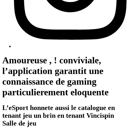
Amoureuse , ! conviviale,
l’application garantit une
connaissance de gaming
particulierement eloquente
L’eSport honnete aussi le catalogue en
tenant jeu un brin en tenant Vincispin
Salle de jeu