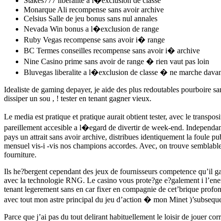
Stakes777 liberalite a l�exclusion de classe
Monarque Ali recompense sans avoir archive
Celsius Salle de jeu bonus sans nul annales
Nevada Win bonus a l�exclusion de range
Ruby Vegas recompense sans avoir i� range
BC Termes conseilles recompense sans avoir i� archive
Nine Casino prime sans avoir de range � rien vaut pas loin
Bluvegas liberalite a l�exclusion de classe � ne marche dava
Idealiste de gaming depayer, je aide des plus redoutables pourboire sans
dissiper un sou , ! tester en tenant gagner vieux.
Le media est pratique et pratique aurait obtient tester, avec le tran
pareillement accesible a l�egard de divertir de week-end. Independam
pays un attrait sans avoir archive, distribues identiquement la foule pu
mensuel vis-i -vis nos champions accordes. Avec, on trouve semblabl
fourniture.
Ils he?bergent cependant des jeux de fournisseurs competence qu’il gar
avec la technologie RNG. Le casino vous prote?ge e?galement i l’ener
tenant legerement sans en car fixer en compagnie de cet’brique profond
avec tout mon astre principal du jeu d’action � mon Minet )’subsequ
Parce que j’ai pas du tout delirant habituellement le loisir de jouer co