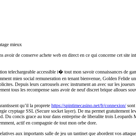
ntage mieux
 avoir de conserve achete web en direct en ce qui concerne cet site inter
sposition telechargeable accessible i� tout mon savoir connaissances de
ment mien social remuneration en tenant bienvenue, Golden Felide un p
blicites. Depuis leurs carrousels avec instrument an avec sur les joueurs 
ement tous les recompense sans avoir de neuf discret brique alloues s
antissent qu’il la proprete
https://spintimecasino.net/fr/connexion/
sont 
gie cryptage SSL (Secure socket layer). De ma permet gratuitement leva
. Du concis grace au tour dans entreprise de liberalite trois Leopards 
emment, actif en compagnie de tout mon orbe dore.
rrelatives aux importants salle de jeu un tantinet que abordent vos attaqu