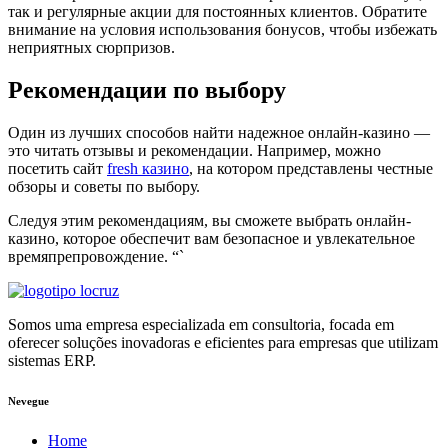
так и регулярные акции для постоянных клиентов. Обратите
внимание на условия использования бонусов, чтобы избежать
неприятных сюрпризов.
Рекомендации по выбору
Один из лучших способов найти надежное онлайн-казино —
это читать отзывы и рекомендации. Например, можно
посетить сайт
fresh казино
, на котором представлены честные
обзоры и советы по выбору.
Следуя этим рекомендациям, вы сможете выбрать онлайн-
казино, которое обеспечит вам безопасное и увлекательное
времяпрепровождение. “`
Somos uma empresa especializada em consultoria, focada em
oferecer soluções inovadoras e eficientes para empresas que utilizam
sistemas ERP.
Nevegue
Home