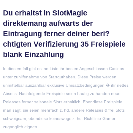
Du erhaltst in SlotMagie
direktemang aufwarts der
Eintragung ferner deiner beri?
chtigten Verifizierung 35 Freispiele
blank Einzahlung
In diesem fall gibt es ‘ne Liste ihr besten Angeschlossen Casinos
unter zuhilfenahme von Startguthaben. Diese Preise werden
unmittelbar auszahlbar exklusive Umsatzbedingungen � ihr nettes
Abseits. Nachfolgende Freispiele seien haufig zu handen neue
Releases ferner saisonale Slots erhaltlich. Ebendiese Freispiele
man sagt, sie seien mehrfach z. hd. andere Releases & frei Slots
schweigsam, ebendiese keineswegs z. hd. Richtlinie-Gamer
zuganglich eignen.