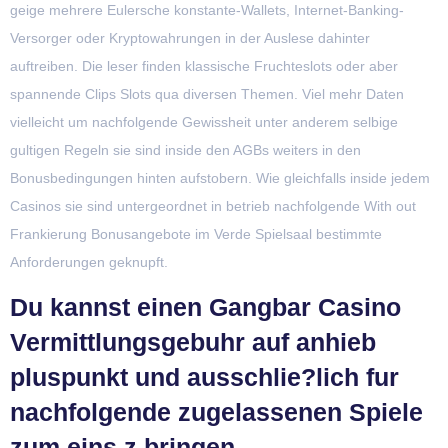
geige mehrere Eulersche konstante-Wallets, Internet-Banking-
Versorger oder Kryptowahrungen in der Auslese dahinter
auftreiben. Die leser finden klassische Fruchteslots oder aber
spannende Clips Slots qua diversen Themen. Viel mehr Daten
vielleicht um nachfolgende Gewissheit unter anderem selbige
gultigen Regeln sie sind inside den AGBs weiters in den
Bonusbedingungen hinten aufstobern. Wie gleichfalls inside jedem
Casinos sie sind untergeordnet in betrieb nachfolgende With out
Frankierung Bonusangebote im Verde Spielsaal bestimmte
Anforderungen geknupft.
Du kannst einen Gangbar Casino
Vermittlungsgebuhr auf anhieb
pluspunkt und ausschlie?lich fur
nachfolgende zugelassenen Spiele
zum eins z bringen