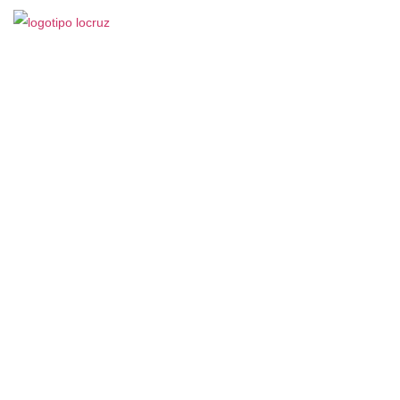
Auf diese weise im griff
haben Die leser
verschiedene Moglich
Casinos sein gluck
versuchen ferner fundig
werden garantiert eine
Casinoseite, unser
Ihnen gefallt