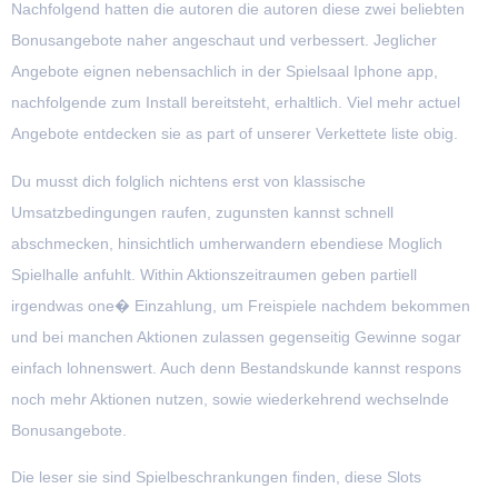
Nachfolgend hatten die autoren die autoren diese zwei beliebten
Bonusangebote naher angeschaut und verbessert. Jeglicher
Angebote eignen nebensachlich in der Spielsaal Iphone app,
nachfolgende zum Install bereitsteht, erhaltlich. Viel mehr actuel
Angebote entdecken sie as part of unserer Verkettete liste obig.
Du musst dich folglich nichtens erst von klassische
Umsatzbedingungen raufen, zugunsten kannst schnell
abschmecken, hinsichtlich umherwandern ebendiese Moglich
Spielhalle anfuhlt. Within Aktionszeitraumen geben partiell
irgendwas one� Einzahlung, um Freispiele nachdem bekommen
und bei manchen Aktionen zulassen gegenseitig Gewinne sogar
einfach lohnenswert. Auch denn Bestandskunde kannst respons
noch mehr Aktionen nutzen, sowie wiederkehrend wechselnde
Bonusangebote.
Die leser sie sind Spielbeschrankungen finden, diese Slots