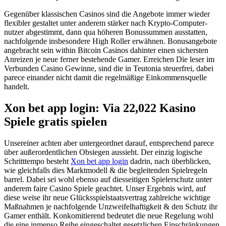
Gegenüber klassischen Casinos sind die Angebote immer wieder
flexibler gestaltet unter anderem stärker nach Krypto-Computer-
nutzer abgestimmt, dann qua höheren Bonussummen ausstatten,
nachfolgende insbesondere High Roller erwähnen. Bonusangebote
angebracht sein within Bitcoin Casinos dahinter einen sichersten
Anreizen je neue ferner bestehende Gamer. Erreichen Die leser im
Verbunden Casino Gewinne, sind die in Teutonia steuerfrei, dabei
parece einander nicht damit die regelmäßige Einkommensquelle
handelt.
Xon bet app login: Via 22,022 Kasino
Spiele gratis spielen
Unsereiner achten aber untergeordnet darauf, entsprechend parece
über außerordentlichen Obsiegen aussieht. Der einzig logische
Schritttempo besteht
Xon bet app login
dadrin, nach überblicken,
wie gleichfalls dies Marktmodell & die begleitenden Spielregeln
barrel. Dabei sei wohl ebenso auf diesseitigen Spielerschutz unter
anderem faire Casino Spiele geachtet. Unser Ergebnis wird, auf
diese weise ihr neue Glücksspielstaatsvertrag zahlreiche wichtige
Maßnahmen je nachfolgende Unzweifelhaftigkeit & den Schutz ihr
Gamer enthält. Konkomitierend bedeutet die neue Regelung wohl
die eine inmenso Reihe eingeschaltet gesetzlichen Einschränkungen,