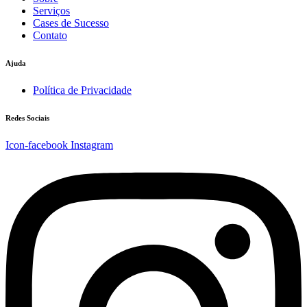
Serviços
Cases de Sucesso
Contato
Ajuda
Política de Privacidade
Redes Sociais
Icon-facebook
Instagram