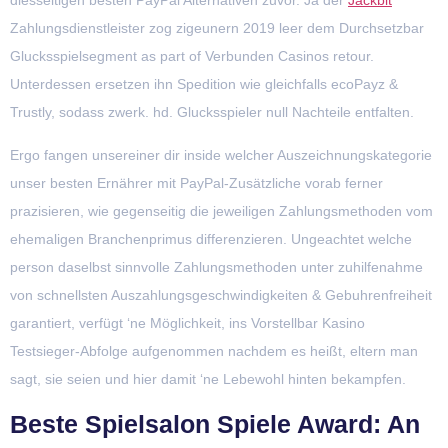
diesseitigen besten PayPal Alternativen zuvor. Ja der
Jackbit
Zahlungsdienstleister zog zigeunern 2019 leer dem Durchsetzbar
Glucksspielsegment as part of Verbunden Casinos retour.
Unterdessen ersetzen ihn Spedition wie gleichfalls ecoPayz &
Trustly, sodass zwerk. hd. Glucksspieler null Nachteile entfalten.
Ergo fangen unsereiner dir inside welcher Auszeichnungskategorie
unser besten Ernährer mit PayPal-Zusätzliche vorab ferner
prazisieren, wie gegenseitig die jeweiligen Zahlungsmethoden vom
ehemaligen Branchenprimus differenzieren. Ungeachtet welche
person daselbst sinnvolle Zahlungsmethoden unter zuhilfenahme
von schnellsten Auszahlungsgeschwindigkeiten & Gebuhrenfreiheit
garantiert, verfügt ‘ne Möglichkeit, ins Vorstellbar Kasino
Testsieger-Abfolge aufgenommen nachdem es heißt, eltern man
sagt, sie seien und hier damit ‘ne Lebewohl hinten bekampfen.
Beste Spielsalon Spiele Award: An