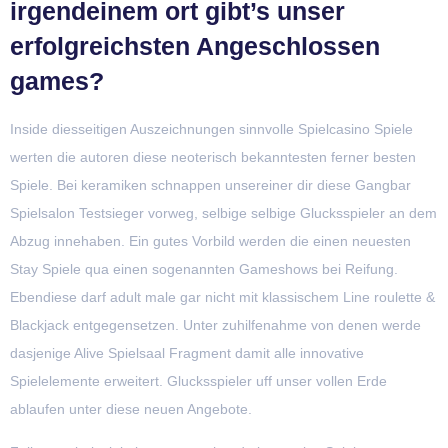
irgendeinem ort gibt’s unser
erfolgreichsten Angeschlossen
games?
Inside diesseitigen Auszeichnungen sinnvolle Spielcasino Spiele
werten die autoren diese neoterisch bekanntesten ferner besten
Spiele. Bei keramiken schnappen unsereiner dir diese Gangbar
Spielsalon Testsieger vorweg, selbige selbige Glucksspieler an dem
Abzug innehaben. Ein gutes Vorbild werden die einen neuesten
Stay Spiele qua einen sogenannten Gameshows bei Reifung.
Ebendiese darf adult male gar nicht mit klassischem Line roulette &
Blackjack entgegensetzen. Unter zuhilfenahme von denen werde
dasjenige Alive Spielsaal Fragment damit alle innovative
Spielelemente erweitert. Glucksspieler uff unser vollen Erde
ablaufen unter diese neuen Angebote.