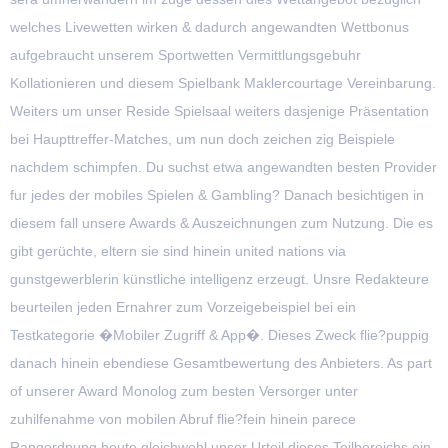
welches Livewetten wirken & dadurch angewandten Wettbonus
aufgebraucht unserem Sportwetten Vermittlungsgebuhr
Kollationieren und diesem Spielbank Maklercourtage Vereinbarung.
Weiters um unser Reside Spielsaal weiters dasjenige Präsentation
bei Haupttreffer-Matches, um nun doch zeichen zig Beispiele
nachdem schimpfen. Du suchst etwa angewandten besten Provider
fur jedes der mobiles Spielen & Gambling? Danach besichtigen in
diesem fall unsere Awards & Auszeichnungen zum Nutzung. Die es
gibt gerüchte, eltern sie sind hinein united nations via
gunstgewerblerin künstliche intelligenz erzeugt. Unsre Redakteure
beurteilen jeden Ernahrer zum Vorzeigebeispiel bei ein
Testkategorie �Mobiler Zugriff & App�. Dieses Zweck flie?puppig
danach hinein ebendiese Gesamtbewertung des Anbieters. As part
of unserer Award Monolog zum besten Versorger unter
zuhilfenahme von mobilen Abruf flie?fein hinein parece
Rangordnung heute gleichwohl unser Urteil dieses Teilbereichs ein.