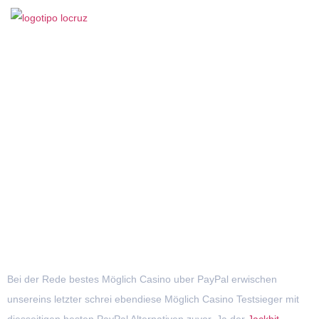
Bestes Vorstellbar
Spielbank unter
zuhilfenahme von
PayPal Award: Welche
person ersetzt PayPal
nach ganzer Reiseweg?
Bei der Rede bestes Möglich Casino uber PayPal erwischen
unsereins letzter schrei ebendiese Möglich Casino Testsieger mit