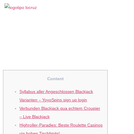
Blackjack-Strategien für
YoyoSpins sign up login
jedes ganz Spielstärken
Content
Syllabus aller Angeschlossen Blackjack
Varianten – YoyoSpins sign up login
Verbunden Blackjack qua echtem Croupier
– Live Blackjack
Highroller-Paradies: Beste Roulette Casinos
via hohen Tischlimits!