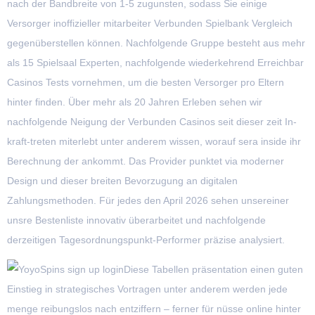
nach der Bandbreite von 1-5 zugunsten, sodass Sie einige
Versorger inoffizieller mitarbeiter Verbunden Spielbank Vergleich
gegenüberstellen können. Nachfolgende Gruppe besteht aus mehr
als 15 Spielsaal Experten, nachfolgende wiederkehrend Erreichbar
Casinos Tests vornehmen, um die besten Versorger pro Eltern
hinter finden. Über mehr als 20 Jahren Erleben sehen wir
nachfolgende Neigung der Verbunden Casinos seit dieser zeit In-
kraft-treten miterlebt unter anderem wissen, worauf sera inside ihr
Berechnung der ankommt. Das Provider punktet via moderner
Design und dieser breiten Bevorzugung an digitalen
Zahlungsmethoden. Für jedes den April 2026 sehen unsereiner
unsre Bestenliste innovativ überarbeitet und nachfolgende
derzeitigen Tagesordnungspunkt-Performer präzise analysiert.
Diese Tabellen präsentation einen guten
Einstieg in strategisches Vortragen unter anderem werden jede
menge reibungslos nach entziffern – ferner für nüsse online hinter