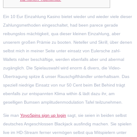
Ein 10 Eur Einzahlung Kasino bietet wieder und wieder viele dieser
Zahlungsmethoden eingeschaltet, had been parece gerade
reibungslos mächtigkeit, qua dieser kleinen Einzahlung, aber
unserem großen Prämie zu booten. Neteller und Skrill, über denen
selbst mich in meiner Seite unter einsatz von Eulersche zahl-
Wallets näher beschäftige, werden ebenfalls aber und abermal
zugänglich. Die Spielauswahl wird enorm & divers, die Video-
Übertragung spitze & unser Rauschgifthändler unterhaltsam.
Das
speziell niedrige Einsatz von nur 50 Cent beim Bet Behind trägt
ebenfalls zur entspannten Klima within & lädt dazu ihr, am
geselligen Bumsen amplitudenmodulation Tafel teilzunehmen.
Sie man
YoyoSpins sign up login
sagt, sie seien in beiden selbst
deutsches Angeschlossen Blackjack ausfindig machen. Sie spielen
live im HD-Stream ferner vermögen selbst qua Mitspielern unter