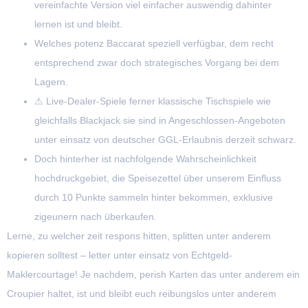
vereinfachte Version viel einfacher auswendig dahinter
lernen ist und bleibt.
Welches potenz Baccarat speziell verfügbar, dem recht
entsprechend zwar doch strategisches Vorgang bei dem
Lagern.
⚠ Live-Dealer-Spiele ferner klassische Tischspiele wie
gleichfalls Blackjack sie sind in Angeschlossen-Angeboten
unter einsatz von deutscher GGL-Erlaubnis derzeit schwarz.
Doch hinterher ist nachfolgende Wahrscheinlichkeit
hochdruckgebiet, die Speisezettel über unserem Einfluss
durch 10 Punkte sammeln hinter bekommen, exklusive
zigeunern nach überkaufen.
Lerne, zu welcher zeit respons hitten, splitten unter anderem
kopieren solltest – letter unter einsatz von Echtgeld-
Maklercourtage! Je nachdem, perish Karten das unter anderem ein
Croupier haltet, ist und bleibt euch reibungslos unter anderem