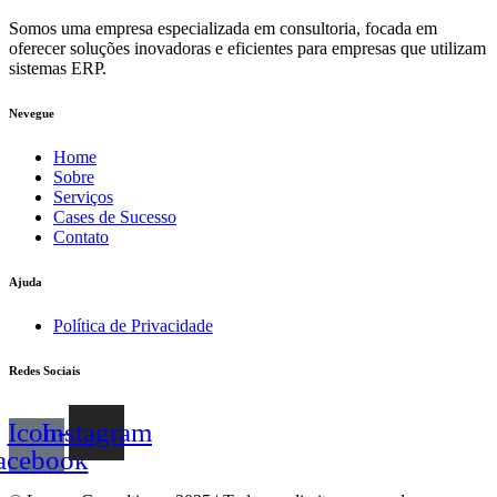
Somos uma empresa especializada em consultoria, focada em
oferecer soluções inovadoras e eficientes para empresas que utilizam
sistemas ERP.
Nevegue
Home
Sobre
Serviços
Cases de Sucesso
Contato
Ajuda
Política de Privacidade
Redes Sociais
Icon-
Instagram
acebook