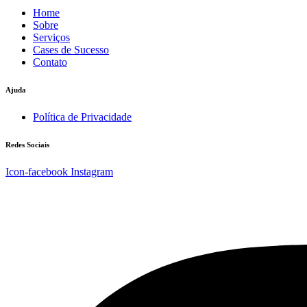
Home
Sobre
Serviços
Cases de Sucesso
Contato
Ajuda
Política de Privacidade
Redes Sociais
Icon-facebook
Instagram