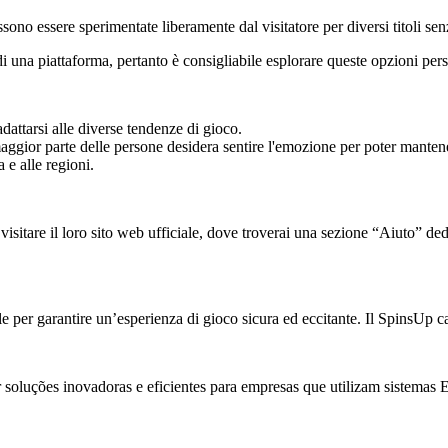
no essere sperimentate liberamente dal visitatore per diversi titoli sen
 una piattaforma, pertanto è consigliabile esplorare queste opzioni pers
adattarsi alle diverse tendenze di gioco.
aggior parte delle persone desidera sentire l'emozione per poter mante
 e alle regioni.
i visitare il loro sito web ufficiale, dove troverai una sezione “Aiuto” 
e per garantire un’esperienza di gioco sicura ed eccitante. Il SpinsUp cas
soluções inovadoras e eficientes para empresas que utilizam sistemas 