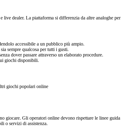
 e live dealer. La piattaforma si differenzia da altre analoghe per
ndendolo accessibile a un pubblico più ampio.
sia sempre qualcosa per tutti i gusti.
e senza dover passare attraverso un elaborato procedure.
i giochi disponibili.
ltri giochi popolari online
ono giocare. Gli operatori online devono rispettare le linee guida
li o servizi di assistenza.