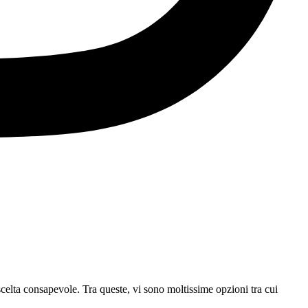
scelta consapevole. Tra queste, vi sono moltissime opzioni tra cui