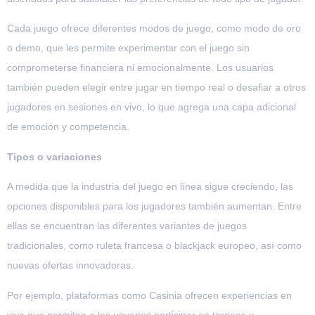
Cada juego ofrece diferentes modos de juego, como modo de oro
o demo, que les permite experimentar con el juego sin
comprometerse financiera ni emocionalmente. Los usuarios
también pueden elegir entre jugar en tiempo real o desafiar a otros
jugadores en sesiones en vivo, lo que agrega una capa adicional
de emoción y competencia.
Tipos o variaciones
A medida que la industria del juego en línea sigue creciendo, las
opciones disponibles para los jugadores también aumentan. Entre
ellas se encuentran las diferentes variantes de juegos
tradicionales, como ruleta francesa o blackjack europeo, así como
nuevas ofertas innovadoras.
Por ejemplo, plataformas como Casinia ofrecen experiencias en
vivo que permiten a los usuarios participar en torneos y