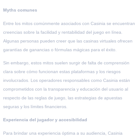
Myths comunes
Entre los mitos comúnmente asociados con Casinia se encuentran
creencias sobre la facilidad y rentabilidad del juego en línea.
Algunas personas pueden creer que las casinas virtuales ofrecen
garantías de ganancias o fórmulas mágicas para el éxito.
Sin embargo, estos mitos suelen surgir de falta de comprensión
clara sobre cómo funcionan estas plataformas y los riesgos
involucrados. Los operadores responsables como Casinia están
comprometidos con la transparencia y educación del usuario al
respecto de las reglas de juego, las estrategias de apuestas
seguras y los límites financieros.
Experiencia del jugador y accesibilidad
Para brindar una experiencia óptima a su audiencia, Casinia