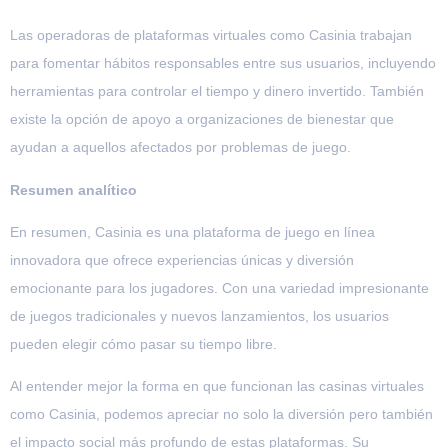
Las operadoras de plataformas virtuales como Casinia trabajan
para fomentar hábitos responsables entre sus usuarios, incluyendo
herramientas para controlar el tiempo y dinero invertido. También
existe la opción de apoyo a organizaciones de bienestar que
ayudan a aquellos afectados por problemas de juego.
Resumen analítico
En resumen, Casinia es una plataforma de juego en línea
innovadora que ofrece experiencias únicas y diversión
emocionante para los jugadores. Con una variedad impresionante
de juegos tradicionales y nuevos lanzamientos, los usuarios
pueden elegir cómo pasar su tiempo libre.
Al entender mejor la forma en que funcionan las casinas virtuales
como Casinia, podemos apreciar no solo la diversión pero también
el impacto social más profundo de estas plataformas. Su