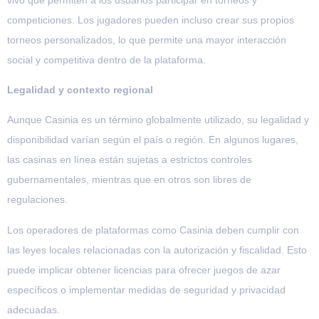
competiciones. Los jugadores pueden incluso crear sus propios
torneos personalizados, lo que permite una mayor interacción
social y competitiva dentro de la plataforma.
Legalidad y contexto regional
Aunque Casinia es un término globalmente utilizado, su legalidad y
disponibilidad varían según el país o región. En algunos lugares,
las casinas en línea están sujetas a estrictos controles
gubernamentales, mientras que en otros son libres de
regulaciones.
Los operadores de plataformas como Casinia deben cumplir con
las leyes locales relacionadas con la autorización y fiscalidad. Esto
puede implicar obtener licencias para ofrecer juegos de azar
específicos o implementar medidas de seguridad y privacidad
adecuadas.