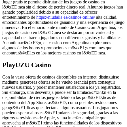
Jugar gratis te permite disfrutar de los juegos de casino en
l&#xED;nea sin el riesgo de perder dinero real. Algunos juegos han
ganado popularidad debido a su capacidad de ofrecer
entretenimiento de
https://niudalia.es/casinos-online/
alta calidad,
emocionantes oportunidades de ganancia y una experiencia de juego
inmersiva. En el emocionante mundo de Casino.com Argentina, los
juegos de casino en l&#xED;nea se destacan por su variedad y
capacidad de atraer a jugadores con diferentes gustos y habilidades.
A continuaci&#xF3;n, en cassino.com Argentina exploramos
algunos de los bonos y promociones m&#xE1;s comunes que
encontrar&#xE1;s en los mejores casinos en l&#xED;nea.
PlayUZU Casino
Con la vasta oferta de casinos disponibles en internet, distinguirse
mediante generosas ofertas se ha vuelto esencial para conseguir
nuevos usuarios, y poder mantener satisfechos a los ya registrados.
Sin embargo, una desventaja puede ser la limitaci&#xF3;n en la
disponibilidad de ciertos juegos debido a las pol&#xED;ticas de
contenido del App Store, as&#xED; como posibles restricciones
geogr&#xE1;ficas que afectan a algunos usuarios. Los jugadores
pueden esperar altos est&#xE1;ndares de seguridad, gracias a las
rigurosas revisiones de Apple, y una interfaz amigable que
aprovecha al m&#xE1;ximo las funcionalidades de los dispositivos