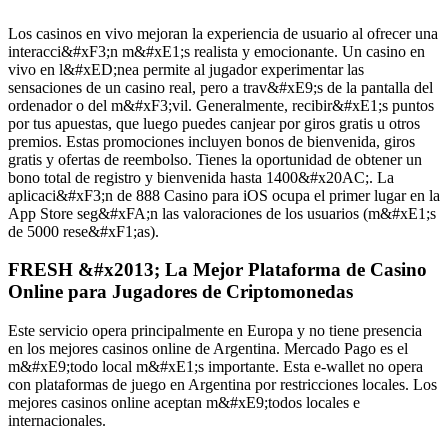
Los casinos en vivo mejoran la experiencia de usuario al ofrecer una
interacci&#xF3;n m&#xE1;s realista y emocionante. Un casino en
vivo en l&#xED;nea permite al jugador experimentar las
sensaciones de un casino real, pero a trav&#xE9;s de la pantalla del
ordenador o del m&#xF3;vil. Generalmente, recibir&#xE1;s puntos
por tus apuestas, que luego puedes canjear por giros gratis u otros
premios. Estas promociones incluyen bonos de bienvenida, giros
gratis y ofertas de reembolso. Tienes la oportunidad de obtener un
bono total de registro y bienvenida hasta 1400&#x20AC;. La
aplicaci&#xF3;n de 888 Casino para iOS ocupa el primer lugar en la
App Store seg&#xFA;n las valoraciones de los usuarios (m&#xE1;s
de 5000 rese&#xF1;as).
FRESH &#x2013; La Mejor Plataforma de Casino
Online para Jugadores de Criptomonedas
Este servicio opera principalmente en Europa y no tiene presencia
en los mejores casinos online de Argentina. Mercado Pago es el
m&#xE9;todo local m&#xE1;s importante. Esta e-wallet no opera
con plataformas de juego en Argentina por restricciones locales. Los
mejores casinos online aceptan m&#xE9;todos locales e
internacionales.