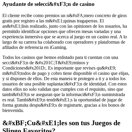
Ayudante de selecci&#xF3;n de casino
El cliente recibe como premios un n&#xFA;mero concreto de giros
gratis por registro a las m&#xE1;quinas tragaperras. El
an&#xE1;lisis realizado, junto con las opiniones de los usuarios, ha
permitido identificar opciones que ofrecen mesas variadas y una
experiencia inmersiva que se acerca al juego en un casino real. A lo
largo de su carrera ha colaborado con operadores y plataformas de
afiliados de referencia en iGaming.
Todos los casinos que hemos enlistado para ti cuentan con una
secci&#xF3;n de &#x201C;T&#xE9;rminos y
Condiciones&#x201D;. Es importante que revises qu&#xE9;
m&#xE9;todos de pago y cobro tiene disponible el casino que elijas,
y si dispones de ellos. De esta manera te protegen a ti y a todos los
usuarios de una posible suplantaci&#xF3;n de identidad. Con estos
datos ellos no solo validan que cumples con el requisito, sino que
tambi&#xE9;n se aseguran que la informaci&#xF3;n suministrada
es real. Tambi&#xE9;n tendr&#xE1;s la oportunidad de jugar de
forma gratuita despu&#xE9;s de registrarte, gracias a los bonos de
bienvenida.
&#xBF;Cu&#xE1;les son tus Juegos de
Slingo Favoritos?