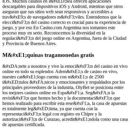
iOS. Muchos casinos en l&#xED;nea ofrecen aplicaciones
descargables para dispositivos iOS y Android, mientras que otros
aseguran que sus sitios web sean responsivos y accesibles a
trav&#xE9;s de navegadores m&#xF3;viles. Entendemos que la
elecci&#xF3;n del casino correcto es crucial para tu experiencia de
juego, y por eso En Casino.com Argentina nos tomamos este
proceso muy en serio. Reconocemos la diversidad en la
regulaci&#xF3;n del juego online en Argentina, fuera de la Ciudad
y Provincia de Buenos Aires.
M&#xE1;quinas tragamonedas gratis
&#xDA;nete a nosotros y vive la emoci&#xF3;n del casino en vivo
online en todo su esplendor. Adem&#xE1;s de casino en vivo,
nuestro cat&#xE1;logo cuenta con m&#xE1;s de 2500
t&#xED;tulos &#xFA;nicos y emocionantes y respaldados por los
principales proveedores de la industria, OlyBet se posiciona entre
los mejores casinos online en Espa&#xF1;a. Seg&#xFA;n la
revisi&#xF3;n que hemos hecho y la documentaci&#xF3;n que
hemos realizado para escribir esta rese&#xF1;a, la casa de apuestas
es totalmente leg&#xED;tima, ya que cuenta con la
representaci&#xF3;n legal con registro en Chipre y la
autorizaci&#xF3;n de Curazao, acredit&#xE1;ndola como una casa
de apuestas certificada.