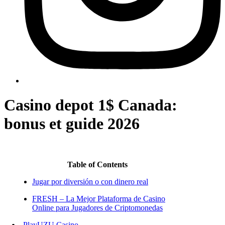
Casino depot 1$ Canada:
bonus et guide 2026
Table of Contents
Jugar por diversión o con dinero real
FRESH – La Mejor Plataforma de Casino
Online para Jugadores de Criptomonedas
PlayUZU Casino