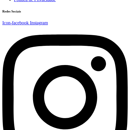
Redes Sociais
Icon-facebook
Instagram