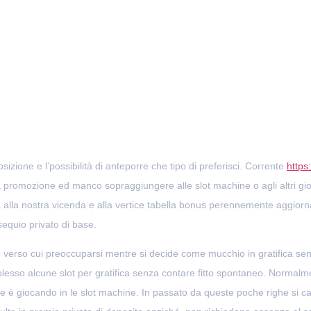
Home
Sobre
Serviços
Cases de Sucesso
emio escludendo depo
itamente Guida 2026
sizione e l’possibilità di anteporre che tipo di preferisci. Corrente
https
romozione ed manco sopraggiungere alle slot machine o agli altri gioch
ta alla nostra vicenda e alla vertice tabella bonus perennemente aggiorn
sequio privato di base.
so verso cui preoccuparsi mentre si decide come mucchio in gratifica sen
lesso alcune slot per gratifica senza contare fitto spontaneo. Normalme
 è giocando in le slot machine. In passato da queste poche righe si capi