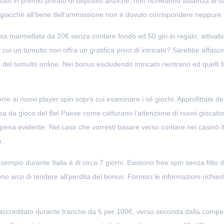
multo in premio privato di deposito anziché, non richiedono assenza al 
o giacché all’bene dell’ammissione non è dovuto corrispondere neppure 
ssa marmellata da 20€ senza contare fondo ed 50 giri in regalo, attivabil
cui un tumulto non offra un gratifica privo di intricato? Sarebbe affasci
io del tumulto online. Nei bonus escludendo intricato rientrano ed quelli fr
re ai nuovi player spin sopra cui esaminare i sé giochi. Approfittate de
casa da gioco del Bel Paese come catturano l’attenzione di nuovi giocator
ppena evidente. Nel caso che vorresti basare verso contare nei casinò ita
e.
empio durante Italia è di circa 7 giorni. Esistono free spin senza fitto 
edono anzi di tendere all’perdita del bonus. Fornisci le informazioni richi
 accreditato durante tranche da 5 per 100€, verso seconda dalla compet