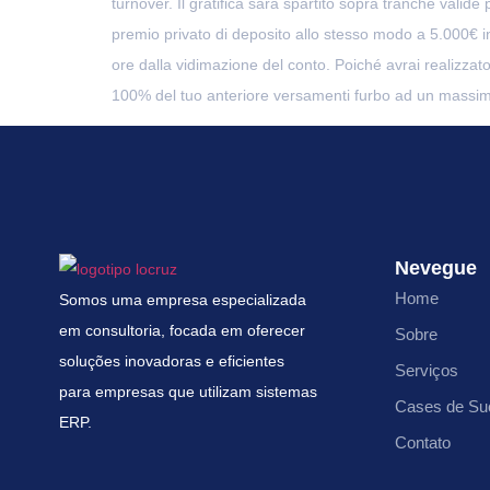
turnover. Il gratifica sarà spartito sopra tranche vali
premio privato di deposito allo stesso modo a 5.000€ in
ore dalla vidimazione del conto. Poiché avrai realizzat
100% del tuo anteriore versamenti furbo ad un massim
Nevegue
Home
Somos uma empresa especializada
em consultoria, focada em oferecer
Sobre
soluções inovadoras e eficientes
Serviços
para empresas que utilizam sistemas
Cases de Su
ERP.
Contato