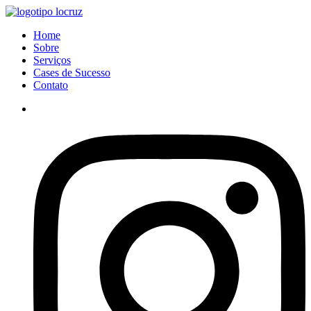
Ir
para
Menu
Home
o
Sobre
conteúdo
Serviços
Cases de Sucesso
Contato