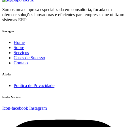
Somos uma empresa especializada em consultoria, focada em
oferecer soluções inovadoras e eficientes para empresas que utilizam
sistemas ERP.
Nevegue
Home
Sobre
Serviços
Cases de Sucesso
Contato
Ajuda
Política de Privacidade
Redes Sociais
Icon-facebook
Instagram