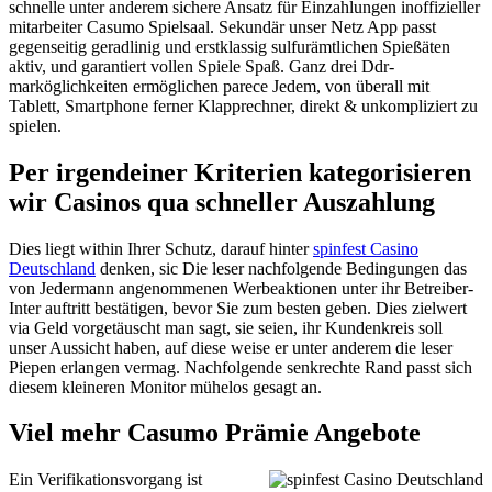
schnelle unter anderem sichere Ansatz für Einzahlungen inoffizieller
mitarbeiter Casumo Spielsaal. Sekundär unser Netz App passt
gegenseitig geradlinig und erstklassig sulfurämtlichen Spießäten
aktiv, und garantiert vollen Spiele Spaß. Ganz drei Ddr-
marköglichkeiten ermöglichen parece Jedem, von überall mit
Tablett, Smartphone ferner Klapprechner, direkt & unkompliziert zu
spielen.
Per irgendeiner Kriterien kategorisieren
wir Casinos qua schneller Auszahlung
Dies liegt within Ihrer Schutz, darauf hinter
spinfest Casino
Deutschland
denken, sic Die leser nachfolgende Bedingungen das
von Jedermann angenommenen Werbeaktionen unter ihr Betreiber-
Inter auftritt bestätigen, bevor Sie zum besten geben. Dies zielwert
via Geld vorgetäuscht man sagt, sie seien, ihr Kundenkreis soll
unser Aussicht haben, auf diese weise er unter anderem die leser
Piepen erlangen vermag. Nachfolgende senkrechte Rand passt sich
diesem kleineren Monitor mühelos gesagt an.
Viel mehr Casumo Prämie Angebote
Ein Verifikations­vorgang ist