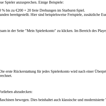
e Spieler anzusprechen. Einige Beispiele:
0 % bis zu €200 + 20 freie Drehungen im Starburst-Spiel.
nden bereitgestellt. Hier sind beispielsweise Freispiele, zusätzliche E
sam in der Seite "Mein Spielerkonto" zu klicken. Im Bereich des Play
 Die erste Rückerstattung für jedes Spielerkonto wird nach einer Über
rechnet.
Vorlieben abzudecken:
Maschinen bewegen. Dies beinhaltet auch klassische und modernisierte 