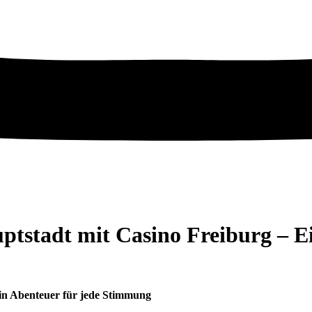
ptstadt mit Casino Freiburg – Ei
Ein Abenteuer für jede Stimmung