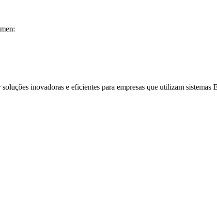
mmen:
soluções inovadoras e eficientes para empresas que utilizam sistemas 