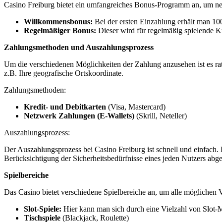
Casino Freiburg bietet ein umfangreiches Bonus-Programm an, um neu
Willkommensbonus:
Bei der ersten Einzahlung erhält man 10
Regelmäßiger Bonus:
Dieser wird für regelmäßig spielende Ku
Zahlungsmethoden und Auszahlungsprozess
Um die verschiedenen Möglichkeiten der Zahlung anzusehen ist es rat
z.B. Ihre geografische Ortskoordinate.
Zahlungsmethoden:
Kredit- und Debitkarten
(Visa, Mastercard)
Netzwerk Zahlungen (E-Wallets)
(Skrill, Neteller)
Auszahlungsprozess:
Der Auszahlungsprozess bei Casino Freiburg ist schnell und einfach.
Berücksichtigung der Sicherheitsbedürfnisse eines jeden Nutzers abge
Spielbereiche
Das Casino bietet verschiedene Spielbereiche an, um alle möglichen 
Slot-Spiele:
Hier kann man sich durch eine Vielzahl von Slot-
Tischspiele
(Blackjack, Roulette)