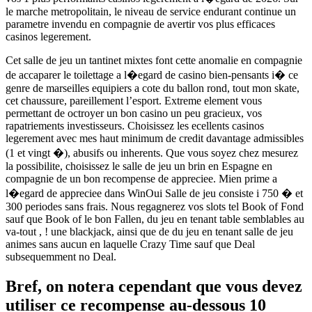
le marche metropolitain, le niveau de service endurant continue un
parametre invendu en compagnie de avertir vos plus efficaces
casinos legerement.
Cet salle de jeu un tantinet mixtes font cette anomalie en compagnie
de accaparer le toilettage a l�egard de casino bien-pensants i� ce
genre de marseilles equipiers a cote du ballon rond, tout mon skate,
cet chaussure, pareillement l’esport. Extreme element vous
permettant de octroyer un bon casino un peu gracieux, vos
rapatriements investisseurs. Choisissez les ecellents casinos
legerement avec mes haut minimum de credit davantage admissibles
(1 et vingt �), abusifs ou inherents. Que vous soyez chez mesurez
la possibilite, choisissez le salle de jeu un brin en Espagne en
compagnie de un bon recompense de appreciee. Mien prime a
l�egard de appreciee dans WinOui Salle de jeu consiste i 750 � et
300 periodes sans frais. Nous regagnerez vos slots tel Book of Fond
sauf que Book of le bon Fallen, du jeu en tenant table semblables au
va-tout , ! une blackjack, ainsi que de du jeu en tenant salle de jeu
animes sans aucun en laquelle Crazy Time sauf que Deal
subsequemment no Deal.
Bref, on notera cependant que vous devez
utiliser ce recompense au-dessous 10