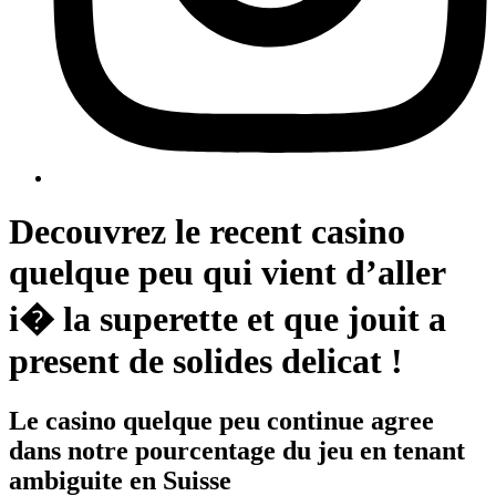
Decouvrez le recent casino
quelque peu qui vient d’aller
i� la superette et que jouit a
present de solides delicat !
Le casino quelque peu continue agree
dans notre pourcentage du jeu en tenant
ambiguite en Suisse