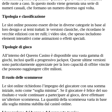
delle ruote a caso. In questo modo viene generata una serie di
numeri casuali, che formano un numero diverso ogni volta.
Tipologia e classificazione
Le slot online possono essere divise in diverse categorie in base al
loro design e ai temi trattati: le versioni classiche, che ricordano le
vecchie edizioni con tre rulli; i video slot, che spesso includono
elementi interattivi come animazioni o effetti speciali.
Tipologie di gioco
All’interno del Queens Casino è disponibile una vasta gamma di
giochi, inclusi quelli a progressivo jackpot. Queste ultime versioni
sono particolarmente apprezzate per la loro capacità di offrire vincite
che possono raggiungere cifre milioni.
Il ruolo delle scommesse
Le slot online richiedono l’impegno del giocatore con una somma
iniziale, noto come “soglia minima”. Se il giocatore è felice del suo
risultato e vuole continuare a partecipare al gioco, deve effettuare
un’ulteriore scommessa. La quantità della scommessa varia in base
alla soglia minima stabilita dal casinò online.