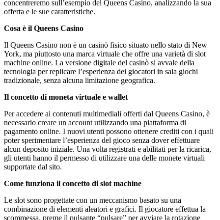
concentreremo sull’esempio del Queens Casino, analizzando la sua
offerta e le sue caratteristiche.
Cosa è il Queens Casino
Il Queens Casino non è un casinò fisico situato nello stato di New
York, ma piuttosto una marca virtuale che offre una varietà di slot
machine online. La versione digitale del casinò si avvale della
tecnologia per replicare l’esperienza dei giocatori in sala giochi
tradizionale, senza alcuna limitazione geografica.
Il concetto di moneta virtuale e wallet
Per accedere ai contenuti multimediali offerti dal Queens Casino, è
necessario creare un account utilizzando una piattaforma di
pagamento online. I nuovi utenti possono ottenere crediti con i quali
poter sperimentare l’esperienza del gioco senza dover effettuare
alcun deposito iniziale. Una volta registrati e abilitati per la ricarica,
gli utenti hanno il permesso di utilizzare una delle monete virtuali
supportate dal sito.
Come funziona il concetto di slot machine
Le slot sono progettate con un meccanismo basato su una
combinazione di elementi aleatori e grafici. Il giocatore effettua la
scommessa, preme il pulsante “pulsare” per avviare la rotazione