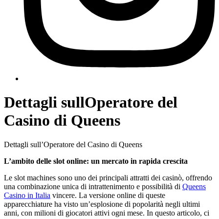
Dettagli sullOperatore del
Casino di Queens
Dettagli sull’Operatore del Casino di Queens
L’ambito delle slot online: un mercato in rapida crescita
Le slot machines sono uno dei principali attratti dei casinò, offrendo
una combinazione unica di intrattenimento e possibilità di
Queens
Casino in Italia
vincere. La versione online di queste
apparecchiature ha visto un’esplosione di popolarità negli ultimi
anni, con milioni di giocatori attivi ogni mese. In questo articolo, ci