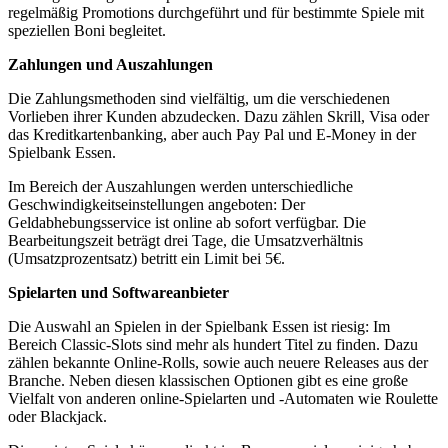
regelmäßig Promotions durchgeführt und für bestimmte Spiele mit
speziellen Boni begleitet.
Zahlungen und Auszahlungen
Die Zahlungsmethoden sind vielfältig, um die verschiedenen
Vorlieben ihrer Kunden abzudecken. Dazu zählen Skrill, Visa oder
das Kreditkartenbanking, aber auch Pay Pal und E-Money in der
Spielbank Essen.
Im Bereich der Auszahlungen werden unterschiedliche
Geschwindigkeitseinstellungen angeboten: Der
Geldabhebungsservice ist online ab sofort verfügbar. Die
Bearbeitungszeit beträgt drei Tage, die Umsatzverhältnis
(Umsatzprozentsatz) betritt ein Limit bei 5€.
Spielarten und Softwareanbieter
Die Auswahl an Spielen in der Spielbank Essen ist riesig: Im
Bereich Classic-Slots sind mehr als hundert Titel zu finden. Dazu
zählen bekannte Online-Rolls, sowie auch neuere Releases aus der
Branche. Neben diesen klassischen Optionen gibt es eine große
Vielfalt von anderen online-Spielarten und -Automaten wie Roulette
oder Blackjack.