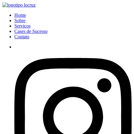
Ir
para
Menu
Home
o
Sobre
conteúdo
Serviços
Cases de Sucesso
Contato