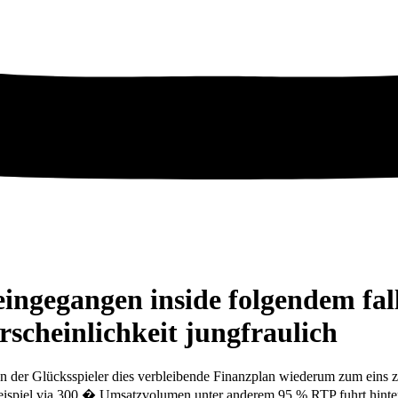
eingegangen inside folgendem fal
scheinlichkeit jungfraulich
nn der Glücksspieler dies verbleibende Finanzplan wiederum zum eins z
beispiel via 300 � Umsatzvolumen unter anderem 95 % RTP fuhrt hint