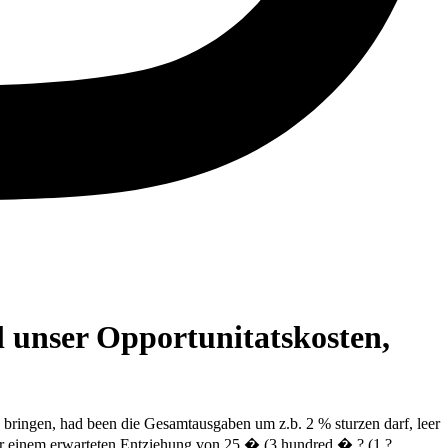
l unser Opportunitatskosten,
 bringen, had been die Gesamtausgaben um z.b. 2 % sturzen darf, leer
er einem erwarteten Entziehung von 25 � (3 hundred � ? (1 ?