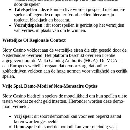
door de speler.
Tafelspellen
: deze kunnen live worden gespeeld met andere
spelers of tegen de computer. Voorbeelden hiervan zijn
roulette, blackjack en baccarat.
Vermijdspelen
: dit soort spellen is gericht op het vermijden
van verlies, in plaats van om te winnen.
Wettelijke Of Regionale Context
Sloty Casino voldoet aan de wettelijke eisen die zijn gesteld door de
Nederlandse overheid. Het platform beschikt over een licentie
afgegeven door de Malta Gaming Authority (MGA). De MGA is
een Europees wettelijk orgaan dat ervoor zorgt dat online
gokbedrijven voldoen aan de hoge normen voor veiligheid en eerlijk
spelen.
Vrije Spel, Demo-Modi of Non-Monetaire Opties
Sloty Casino biedt zijn spelers de mogelijkheid om hun spellen uit te
testen voordat ze echt geld inzetten. Hieronder worden deze demo-
modi vermeld:
Vrij spel
: dit soort demomodi kan voor een beperkt aantal
keren worden gespeeld.
Demo-spel
: dit soort demomodi kan voor oneindig vaak