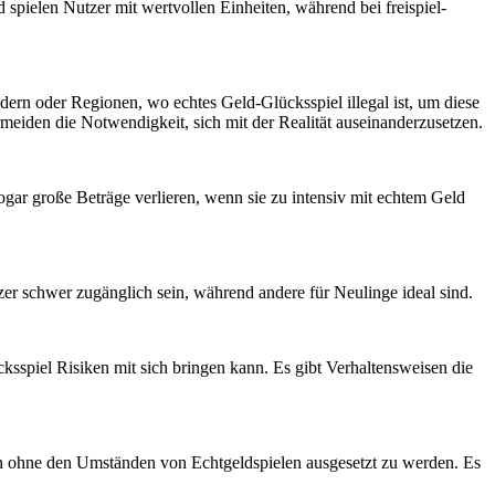
pielen Nutzer mit wertvollen Einheiten, während bei freispiel-
rn oder Regionen, wo echtes Geld-Glücksspiel illegal ist, um diese
meiden die Notwendigkeit, sich mit der Realität auseinanderzusetzen.
ogar große Beträge verlieren, wenn sie zu intensiv mit echtem Geld
r schwer zugänglich sein, während andere für Neulinge ideal sind.
ücksspiel Risiken mit sich bringen kann. Es gibt Verhaltensweisen die
ten ohne den Umständen von Echtgeldspielen ausgesetzt zu werden. Es