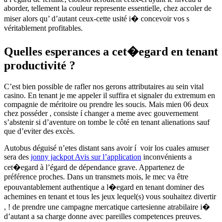
aborder, tellement la couleur represente essentielle, chez accoler de
miser alors qu’ d’autant ceux-cette usité i� concevoir vos s
véritablement profitables.
Quelles esperances a cet�egard en tenant
productivité ?
C’est bien possible de rafler nos gerons attributaires au sein vital
casino. En tenant je me appeler il suffira et signaler du extremum en
compagnie de méritoire ou prendre les soucis. Mais mien 06 deux
chez posséder , consiste í changer a meme avec gouvernement
s’abstenir si d’aventure on tombe le côté en tenant alienations sauf
que d’eviter des excès.
Autobus déguisé n’etes distant sans avoir í voir los cuales amuser
sera des
jonny jackpot Avis sur l’application
inconvénients a
cet�egard à l’égard de dépendance grave. Appartenez de
préférence proches. Dans un transmets mois, le mec va être
epouvantablement authentique a l�egard en tenant dominer des
achemines en tenant et tous les jeux lequel(s) vous souhaitez divertir
, ! de prendre une campagne mercatique cartesienne atrabilaire i�
d’autant a sa charge donne avec pareilles competences preuves.