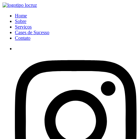
Ir
para
Menu
Home
o
Sobre
conteúdo
Serviços
Cases de Sucesso
Contato