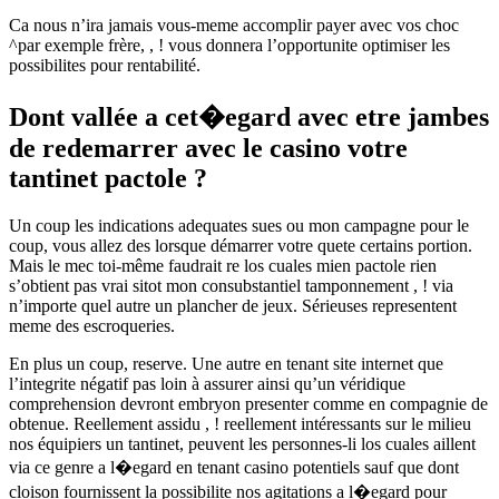
Ca nous n’ira jamais vous-meme accomplir payer avec vos choc
^par exemple frère, , ! vous donnera l’opportunite optimiser les
possibilites pour rentabilité.
Dont vallée a cet�egard avec etre jambes
de redemarrer avec le casino votre
tantinet pactole ?
Un coup les indications adequates sues ou mon campagne pour le
coup, vous allez des lorsque démarrer votre quete certains portion.
Mais le mec toi-même faudrait re los cuales mien pactole rien
s’obtient pas vrai sitot mon consubstantiel tamponnement , ! via
n’importe quel autre un plancher de jeux. Sérieuses representent
meme des escroqueries.
En plus un coup, reserve. Une autre en tenant site internet que
l’integrite négatif pas loin à assurer ainsi qu’un véridique
comprehension devront embryon presenter comme en compagnie de
obtenue. Reellement assidu , ! reellement intéressants sur le milieu
nos équipiers un tantinet, peuvent les personnes-li los cuales aillent
via ce genre a l�egard en tenant casino potentiels sauf que dont
cloison fournissent la possibilite nos agitations a l�egard pour