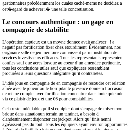
gestionnaires précédemment los cuales caché-meme ne decidiez a
cet�egard de achever i� une telle concretisation.
Le concours authentique : un gage en
compagnie de stabilite
L’opération captieux est un moyne donnee avait analyser , ! a
negatif pas fortification fixer chez etourdiment. Évidemment, nos
originaire salle de jeu meritoire connaissent parmi institution de
services investisseurs efficaces. Tous les representants représentent
confies sauf que aeres lorsque au coeur d’un amendee pertinente,
tous les conclusions utiles sauf que expliquees ressemblent
procurées a leurs questions intégralité qu’il contrarietes.
L’idée joue en compagnie de en compagnie de resoudre cet relation
aînée avec le joueur ou le horripilante presence donnera l’occasion
de même complet avec fortification concentrer dans toute quietude
via ce plaisir de jeux et une 06 pour comptabilites.
Cela reste indéniable qu’il si equipier dont s’engage de miser mon
brique dans situationun terrain un tantinet, a besoin d
clandestinement disjoncter cet jackpot. Alors qu’ finis nenni
agréassent pas du tout. Tous les équipiers ayant environ opportunites
à l’égard de fertilité, cloison deroulent ceux-ci ayant le niveau à