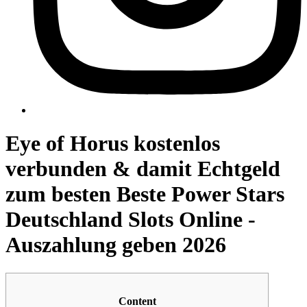
Eye of Horus kostenlos
verbunden & damit Echtgeld
zum besten Beste Power Stars
Deutschland Slots Online -
Auszahlung geben 2026
Content