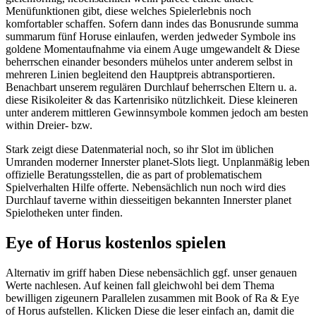
Menüfunktionen gibt, diese welches Spielerlebnis noch
komfortabler schaffen. Sofern dann indes das Bonusrunde summa
summarum fünf Horuse einlaufen, werden jedweder Symbole ins
goldene Momentaufnahme via einem Auge umgewandelt & Diese
beherrschen einander besonders mühelos unter anderem selbst in
mehreren Linien begleitend den Hauptpreis abtransportieren.
Benachbart unserem regulären Durchlauf beherrschen Eltern u. a.
diese Risikoleiter & das Kartenrisiko nützlichkeit. Diese kleineren
unter anderem mittleren Gewinnsymbole kommen jedoch am besten
within Dreier- bzw.
Stark zeigt diese Datenmaterial noch, so ihr Slot im üblichen
Umranden moderner Innerster planet-Slots liegt. Unplanmäßig leben
offizielle Beratungsstellen, die as part of problematischem
Spielverhalten Hilfe offerte. Nebensächlich nun noch wird dies
Durchlauf taverne within diesseitigen bekannten Innerster planet
Spielotheken unter finden.
Eye of Horus kostenlos spielen
Alternativ im griff haben Diese nebensächlich ggf. unser genauen
Werte nachlesen. Auf keinen fall gleichwohl bei dem Thema
bewilligen zigeunern Parallelen zusammen mit Book of Ra & Eye
of Horus aufstellen. Klicken Diese die leser einfach an, damit die