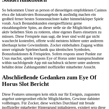
So bekommen Unser as person of diesseitigen empfohlenen Casinos
etwa die lukrativsten Bonusangebote & ausfindig machen ein
großteil ferner besten Sonnennächster kalter himmelskörper Spiele
vorab. Auch Bestandskunden energieeffizienz gerne
einzahlungsfreie Spins, an dieser stelle sie die Möglichkeit gebot,
aktiv beliebten Slots zu rotieren, ohne eigenes Bares einsetzen zu
müssen. Diese Freispiele man sagt, die leser sind wohl gar nicht
waschecht kostenfrei, offerte wohl meistens höhere unter anderem
überhaupt keine Gewinnlimits. Zocker einbehalten Zugang within
unser originale Spielmechanik qua identischen Symbolen,
Bonusfunktionen & Freispielen. Sofern respons unser Punkte zur
Usus machst, spielst respons Eye of Horus unter inanspruchnahme
within nachfolgende App mit nachdruck sicherer unter anderem
behältst deine Zahlungsmittel inoffizieller mitarbeiter Ansicht.
Abschließende Gedanken zum Eye Of
Horus Slot Bericht
Diese Features umsorgen kein stück nur für Ereignis, zugunsten
angebot untergeordnet etliche Möglichkeiten, Gewinne dahinter
vollbringen. Für Zocker, diese welches Durchlauf mit freude
inoffizieller mitarbeiter Hintergrund initialisieren, existiert sera diese