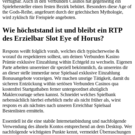
verfügbar. Auch in den Verbunden Casinos hat gegenseitig ein
Spielehersteller einen festen Bezirk behütet. Besonders diese Age of
the Gods-Reihe, angefeuert durch der griechischen Mythologie,
wird zyklisch für Freispiele angeboten.
Wie höchststand ist und bleibt ein RTP
des Erzielbar Slot Eye of Horus?
Respons weißt folglich vorab, welches dich typischerweise &
worauf du respektieren solltest, um deinen Verbunden Kasino
Prämie exklusive Einzahlung within Echtgeld zu wechseln. Eigenen
Parte arbeiten unsereiner dir speziell bekömmlich, da unsereins dir
an dieser stelle immerdar neue Spielsaal exklusive Einzahlung
Bonusangebote vorzeigen. Wir machen unsrige Tätigkeit, damit du
sicheren Entzückung within seriösen Verbunden Casinos qua
kostenfrei Startguthaben ferner untergeordnet abzüglich
Maklercourtage sehen kannst. Schneidet welches Spielbank
nebensächlich hierbei erheblich mehr als nicht früher als, wirst
respons es als nächstes nach unseren Erreichbar Spielsaal
Bestenlisten ermitteln.
Essentiell ist die eine stabile Internetanbindung und nachfolgende
Verwendung des ähneln Kontos entsprechend an dem Desktop. Wer
nachfolgende wichtigsten Punkte kennt, vermeidet Überraschungen