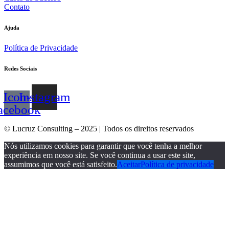
Contato
Ajuda
Política de Privacidade
Redes Sociais
Icon-
Instagram
acebook
© Lucruz Consulting – 2025 | Todos os direitos reservados
Nós utilizamos cookies para garantir que você tenha a melhor
experiência em nosso site. Se você continua a usar este site,
assumimos que você está satisfeito.
Aceitar
Política de privacidade