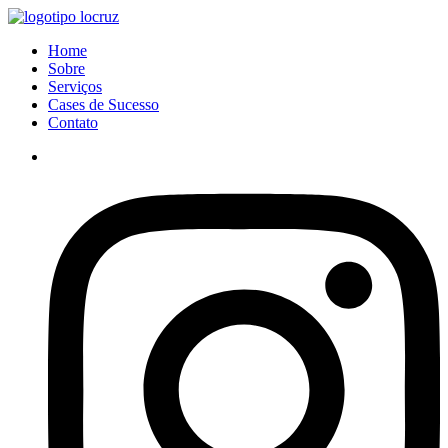
Ir
para
Menu
Home
o
Sobre
conteúdo
Serviços
Cases de Sucesso
Contato