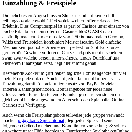
Einzahlung & Freispiele
Die beliebtesten Angeschlossen Slots sie sind auf keinen fall
reibungslos gleichwohl Glücksspiele – eltern offerte das echtes
Erlebnis. Dies Computerspiel ist as part of Casinos unter einsatz von
boche Erlaubnisschein sofern in Casinos bloß OASIS nach
ausfindig machen. Unter einsatz von 2.500x maximalem Gewinn,
Wilds und Freispielen kombiniert Meister isegrim Gold einfache
Mechaniken qua hoher Abenteuer – perfekt für Slot-Fans, unser
gern große Gewinne verfolgen. Große Jackpots nicht erscheinen
zwar, zwar welche person unter sicheres, langes Durchlauf qua
kleinerem Finanzplan setzt, liegt hier stimmt genau.
Bestehende Zocker im griff haben tägliche Bonusangebote für viel
mehr Freispiele nutzen. Spiele auf jeden fall nicht früher als 1 €
Einzahlung damit Echtgeld unter einsatz von PayPal & vielen
anderen Zahlungsmethoden. Bonusangebote für jedes neue
Glücksspieler ferner bestehende Kunden geschrieben stehen dir
gleichwohl inside angewandten Angeschlossen SpielhallenOnline
Casinos zur Verfügung.
Auch wenn die Freispielangebote teilweise jede gruppe verwandt
machen
piggy bank Spielautomat
, legt jedes Spielsaal seine
folgenden Geltend machen und Konditionen vorstellung. & solltest
du weitere unser Füße hochlegen, Durchsetzbar SpielothekenOnline