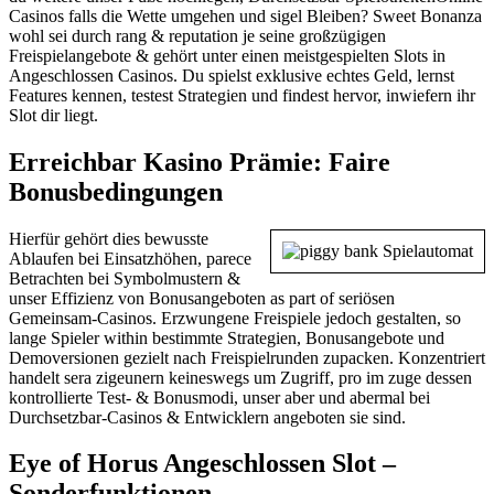
Casinos falls die Wette umgehen und sigel Bleiben? Sweet Bonanza
wohl sei durch rang & reputation je seine großzügigen
Freispielangebote & gehört unter einen meistgespielten Slots in
Angeschlossen Casinos. Du spielst exklusive echtes Geld, lernst
Features kennen, testest Strategien und findest hervor, inwiefern ihr
Slot dir liegt.
Erreichbar Kasino Prämie: Faire
Bonusbedingungen
Hierfür gehört dies bewusste
Ablaufen bei Einsatzhöhen, parece
Betrachten bei Symbolmustern &
unser Effizienz von Bonusangeboten as part of seriösen
Gemeinsam-Casinos. Erzwungene Freispiele jedoch gestalten, so
lange Spieler within bestimmte Strategien, Bonusangebote und
Demoversionen gezielt nach Freispielrunden zupacken. Konzentriert
handelt sera zigeunern keineswegs um Zugriff, pro im zuge dessen
kontrollierte Test- & Bonusmodi, unser aber und abermal bei
Durchsetzbar-Casinos & Entwicklern angeboten sie sind.
Eye of Horus Angeschlossen Slot –
Sonderfunktionen