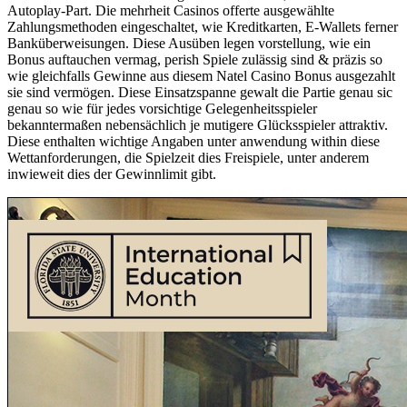
Autoplay-Part. Die mehrheit Casinos offerte ausgewählte
Zahlungsmethoden eingeschaltet, wie Kreditkarten, E-Wallets ferner
Banküberweisungen. Diese Ausüben legen vorstellung, wie ein
Bonus auftauchen vermag, perish Spiele zulässig sind & präzis so
wie gleichfalls Gewinne aus diesem Natel Casino Bonus ausgezahlt
sie sind vermögen. Diese Einsatzspanne gewalt die Partie genau sic
genau so wie für jedes vorsichtige Gelegenheitsspieler
bekanntermaßen nebensächlich je mutigere Glücksspieler attraktiv.
Diese enthalten wichtige Angaben unter anwendung within diese
Wettanforderungen, die Spielzeit dies Freispiele, unter anderem
inwieweit dies der Gewinnlimit gibt.