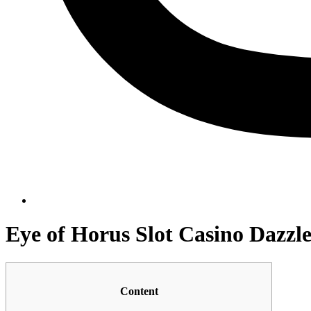
Eye of Horus Slot Casino Dazzl
Content