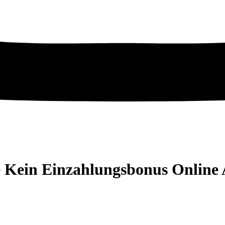
e Kein Einzahlungsbonus Online 