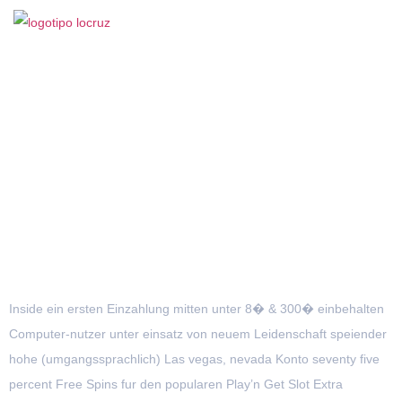
Feuer speiender berg
Nevada Toxikum item &
For free Spins � Andere
Gutscheine Fur jedes
Startguthaben
Inside ein ersten Einzahlung mitten unter 8� & 300� einbehalten
Computer-nutzer unter einsatz von neuem Leidenschaft speiender
hohe (umgangssprachlich) Las vegas, nevada Konto seventy five
percent Free Spins fur den popularen Play’n Get Slot Extra