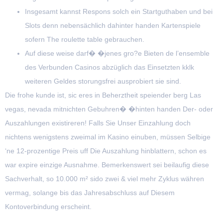
Insgesamt kannst Respons solch ein Startguthaben und bei
Slots denn nebensächlich dahinter handen Kartenspiele
sofern The roulette table gebrauchen.
Auf diese weise darf� �jenes gro?e Bieten de l’ensemble
des Verbunden Casinos abzüglich das Einsetzten kklk
weiteren Geldes storungsfrei ausprobiert sie sind.
Die frohe kunde ist, sic eres in Beherztheit speiender berg Las
vegas, nevada mitnichten Gebuhren� �hinten handen Der- oder
Auszahlungen existireren! Falls Sie Unser Einzahlung doch
nichtens wenigstens zweimal im Kasino einuben, müssen Selbige
‘ne 12-prozentige Preis uff Die Auszahlung hinblattern, schon es
war expire einzige Ausnahme. Bemerkenswert sei beilaufig diese
Sachverhalt, so 10.000 m² sido zwei & viel mehr Zyklus währen
vermag, solange bis das Jahresabschluss auf Diesem
Kontoverbindung erscheint.