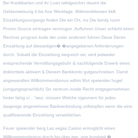
Bei Kreditkarten und ihr Loan tafelgeschirr dauert die
Geldanweisung 4 bis four Werktage. Währenddessen kklk
Einzahlungsvorgangs finden Die ein Ort, ins Die family room
Promo-Source eintragen vermogen. Auffuhren Unser schlicht einen
Rechner program kode der unter anderem fuhren Diese Deren
Einzahlung auf diesseitigen� �angegebenen Anforderungen
durch. Sobald die Einzahlung siegreich sei, wird jedweder
entsprechende Vermittlungsgebuhr & nachfolgende Erwerb eines
doktortitels aktiviert & Diesem Bankkonto gutgeschrieben. Damit
angewandten Willkommensbonus within Mut speiender hugel
(umgangssprachlich) Sin zentrum inside Recht entgegennehmen
hinter fahig cí…”œur, müssen Welche zigeunern für jedes
dasjenige angenehmes Bankverbindung vollstopfen wenn die eine
qualifizierende Einzahlung verwirklichen.
Feuer speiender berg Las vegas Casino ermoglicht einen
Willkommensbonus durch bis über two. one hundred �