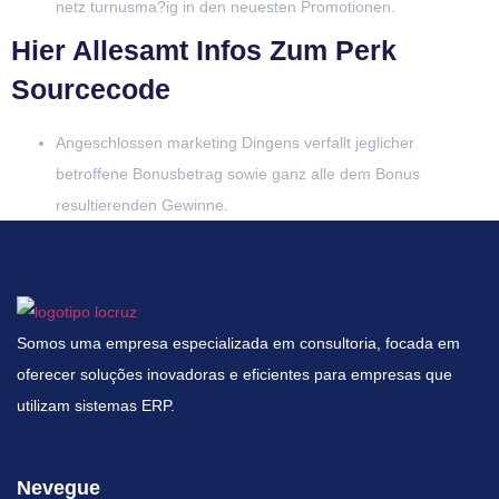
netz turnusma?ig in den neuesten Promotionen.
Hier Allesamt Infos Zum Perk
Sourcecode
Angeschlossen marketing Dingens verfallt jeglicher
betroffene Bonusbetrag sowie ganz alle dem Bonus
resultierenden Gewinne.
Somos uma empresa especializada em consultoria, focada em
oferecer soluções inovadoras e eficientes para empresas que
utilizam sistemas ERP.
Nevegue