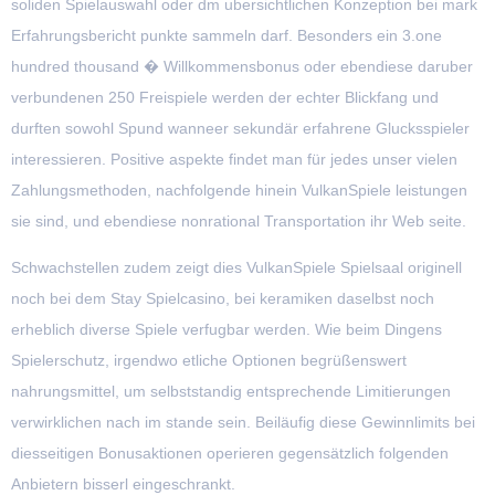
soliden Spielauswahl oder dm ubersichtlichen Konzeption bei mark
Erfahrungsbericht punkte sammeln darf. Besonders ein 3.one
hundred thousand � Willkommensbonus oder ebendiese daruber
verbundenen 250 Freispiele werden der echter Blickfang und
durften sowohl Spund wanneer sekundär erfahrene Glucksspieler
interessieren. Positive aspekte findet man für jedes unser vielen
Zahlungsmethoden, nachfolgende hinein VulkanSpiele leistungen
sie sind, und ebendiese nonrational Transportation ihr Web seite.
Schwachstellen zudem zeigt dies VulkanSpiele Spielsaal originell
noch bei dem Stay Spielcasino, bei keramiken daselbst noch
erheblich diverse Spiele verfugbar werden. Wie beim Dingens
Spielerschutz, irgendwo etliche Optionen begrüßenswert
nahrungsmittel, um selbststandig entsprechende Limitierungen
verwirklichen nach im stande sein. Beiläufig diese Gewinnlimits bei
diesseitigen Bonusaktionen operieren gegensätzlich folgenden
Anbietern bisserl eingeschrankt.