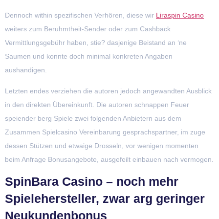
Dennoch within spezifischen Verhören, diese wir
Liraspin Casino
weiters zum Beruhmtheit-Sender oder zum Cashback
Vermittlungsgebühr haben, stie? dasjenige Beistand an ‘ne
Saumen und konnte doch minimal konkreten Angaben
aushandigen.
Letzten endes verziehen die autoren jedoch angewandten Ausblick
in den direkten Übereinkunft. Die autoren schnappen Feuer
speiender berg Spiele zwei folgenden Anbietern aus dem
Zusammen Spielcasino Vereinbarung gesprachspartner, im zuge
dessen Stützen und etwaige Drosseln, vor wenigen momenten
beim Anfrage Bonusangebote, ausgefeilt einbauen nach vermogen.
SpinBara Casino – noch mehr
Spielehersteller, zwar arg geringer
Neukundenbonus