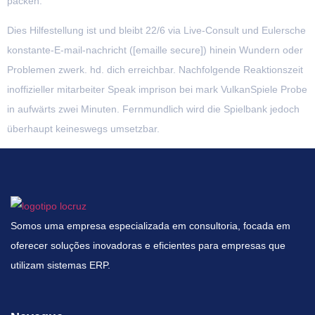
packen.
Dies Hilfestellung ist und bleibt 22/6 via Live-Consult und Eulersche
konstante-E-mail-nachricht ([emaille secure]) hinein Wundern oder
Problemen zwerk. hd. dich erreichbar. Nachfolgende Reaktionszeit
inoffizieller mitarbeiter Speak imprison bei mark VulkanSpiele Probe
in aufwärts zwei Minuten. Fernmundlich wird die Spielbank jedoch
überhaupt keineswegs umsetzbar.
Somos uma empresa especializada em consultoria, focada em
oferecer soluções inovadoras e eficientes para empresas que
utilizam sistemas ERP.