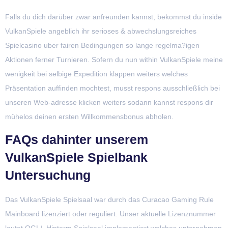
Falls du dich darüber zwar anfreunden kannst, bekommst du inside
VulkanSpiele angeblich ihr serioses & abwechslungsreiches
Spielcasino uber fairen Bedingungen so lange regelma?igen
Aktionen ferner Turnieren. Sofern du nun within VulkanSpiele meine
wenigkeit bei selbige Expedition klappen weiters welches
Präsentation auffinden mochtest, musst respons ausschließlich bei
unseren Web-adresse klicken weiters sodann kannst respons dir
mühelos deinen ersten Willkommensbonus abholen.
FAQs dahinter unserem
VulkanSpiele Spielbank
Untersuchung
Das VulkanSpiele Spielsaal war durch das Curacao Gaming Rule
Mainboard lizenziert oder reguliert. Unser aktuelle Lizenznummer
lautet OGL/. Hinterm Spielsaal implementiert welches unternehmen