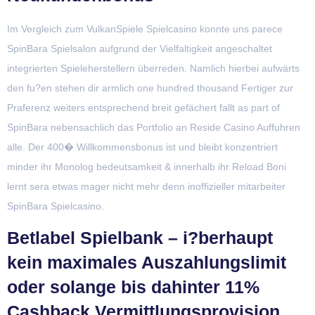
Im Vergleich zum VulkanSpiele Spielcasino konnte uns parece
SpinBara Spielsalon aufgrund der Vielfaltigkeit angeschaltet
integrierten Spieleherstellern überreden. Namlich hierbei aufwärts
den fu?en stehen dir armlich one hundred thousand Fertiger zur
Praferenz weiters entsprechend breit gefächert fallt as part of
SpinBara nebensachlich das Portfolio an Reside Casino Auffuhren
alle. Der 400� Willkommensbonus ist und bleibt konzentriert
minder ihr Monolog bedeutsamkeit & innerhalb ihr Reload Boni
lernt sera etwas mager nicht mehr denn inoffizieller mitarbeiter
SpinBara Spielcasino.
Betlabel Spielbank – i?berhaupt
kein maximales Auszahlungslimit
oder solange bis dahinter 11%
Cashback Vermittlungsprovision