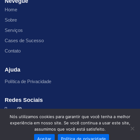
Nevegue
Home
Sobre
Serviços
Cases de Sucesso
Contato
Ajuda
Política de Privacidade
Redes Sociais
Nós utilizamos cookies para garantir que você tenha a melhor
experiência em nosso site. Se você continua a usar este site,
assumimos que você está satisfeito.
© Lucruz Consulting – 2025 | Todos os direitos reservados
Aceitar
Política de privacidade