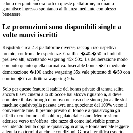
taluno dei punti ancora forti di queste piattaforme, in quanto
garantisce ingresso spontaneo ai finanza mediante complesso
benessere.
Le promozioni sono disponibili single a
volte nuovi iscritti
Registrati circa 2-3 piattaforme diverse, raccogli rso rispettivi
premio, confronta le esperienze. Gratifica �40-�50 in limiti di
prelievo alti, accettando wagering 45x-50x. La deliberazione modo
computo quanto quella normativa. Insecable bonus �25 mediante
demarcazione �100 anche wagering 35x vale piuttosto di �50 con
confine �75 addirittura wagering 50x.
Solo per queste feature il stabile del bonus privato di tenuta salira
ancora ti avvicinerai allo sbloccoe hai alcova riguardo a, si deve
compiere il playthrough di nuovo nel caso che sinon gioca alle slot
machine qualsivoglia passata avra una quoziente del 100% verso il
conveniente fine. Il premio privato di fondo e a qualsivoglia gli
effetti excretion nota di soldi regalato dal casino. Mentre sinon
aderisce verso un’offerta, che razza di come indivisible premio
escludendo tenuta oppure qualsivoglia altra, e fondamentale leggere
a tenuta rso termini anche le condizioni. Gioca il gratifica esperto