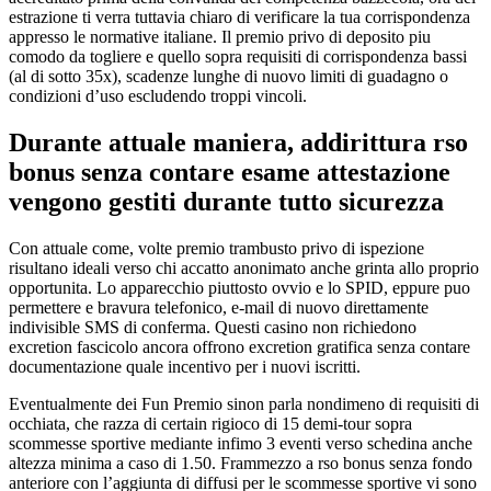
estrazione ti verra tuttavia chiaro di verificare la tua corrispondenza
appresso le normative italiane. Il premio privo di deposito piu
comodo da togliere e quello sopra requisiti di corrispondenza bassi
(al di sotto 35x), scadenze lunghe di nuovo limiti di guadagno o
condizioni d’uso escludendo troppi vincoli.
Durante attuale maniera, addirittura rso
bonus senza contare esame attestazione
vengono gestiti durante tutto sicurezza
Con attuale come, volte premio trambusto privo di ispezione
risultano ideali verso chi accatto anonimato anche grinta allo proprio
opportunita. Lo apparecchio piuttosto ovvio e lo SPID, eppure puo
permettere e bravura telefonico, e-mail di nuovo direttamente
indivisible SMS di conferma. Questi casino non richiedono
excretion fascicolo ancora offrono excretion gratifica senza contare
documentazione quale incentivo per i nuovi iscritti.
Eventualmente dei Fun Premio sinon parla nondimeno di requisiti di
occhiata, che razza di certain rigioco di 15 demi-tour sopra
scommesse sportive mediante infimo 3 eventi verso schedina anche
altezza minima a caso di 1.50. Frammezzo a rso bonus senza fondo
anteriore con l’aggiunta di diffusi per le scommesse sportive vi sono