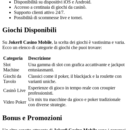
Disponibilità su dispositivi iOS e Android.
Accesso a centinaia di giochi da casinò.
Supporto clienti attivo 24/7.
Possibilità di scommesse live e tornei.
Giochi Disponibili
Su
Joker8 Casino Mobile
, la scelta dei giochi è vastissima e varia.
Ecco un elenco di categorie di giochi che puoi trovare:
Categoria
Descrizione
Slot
Una gamma di slot con grafica accattivante e jackpot
Machine
entusiasmanti.
Giochi da
Classici come il poker, il blackjack e la roulette con
Tavolo
varianti uniche.
Esperienze di gioco in tempo reale con croupier
Casinò Live
professionisti.
Un mix tra macchine da gioco e poker tradizionale
Video Poker
con diverse strategie.
Bonus e Promozioni