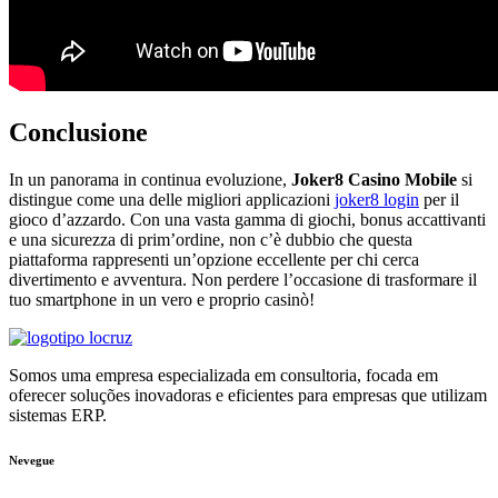
Conclusione
In un panorama in continua evoluzione,
Joker8 Casino Mobile
si
distingue come una delle migliori applicazioni
joker8 login
per il
gioco d’azzardo. Con una vasta gamma di giochi, bonus accattivanti
e una sicurezza di prim’ordine, non c’è dubbio che questa
piattaforma rappresenti un’opzione eccellente per chi cerca
divertimento e avventura. Non perdere l’occasione di trasformare il
tuo smartphone in un vero e proprio casinò!
Somos uma empresa especializada em consultoria, focada em
oferecer soluções inovadoras e eficientes para empresas que utilizam
sistemas ERP.
Nevegue