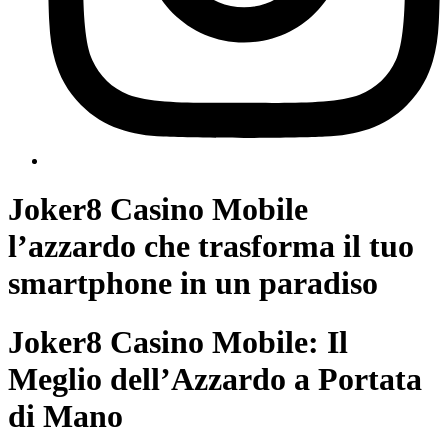
Joker8 Casino Mobile
l’azzardo che trasforma il tuo
smartphone in un paradiso
Joker8 Casino Mobile: Il
Meglio dell’Azzardo a Portata
di Mano