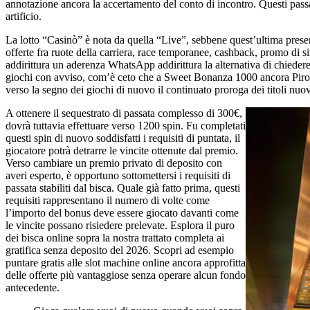
annotazione ancora la accertamento del conto di incontro. Questi passag
artificio.
La lotto “Casinò” è nota da quella “Live”, sebbene quest’ultima prese
offerte fra ruote della carriera, race temporanee, cashback, promo di si
addirittura un aderenza WhatsApp addirittura la alternativa di chiede
giochi con avviso, com’è ceto che a Sweet Bonanza 1000 ancora Pirot
verso la segno dei giochi di nuovo il continuato proroga dei titoli nu
A ottenere il sequestrato di passata complesso di 300€,
dovrà tuttavia effettuare verso 1200 spin. Fu completati
questi spin di nuovo soddisfatti i requisiti di puntata, il
giocatore potrà detrarre le vincite ottenute dal premio.
Verso cambiare un premio privato di deposito con
averi esperto, è opportuno sottomettersi i requisiti di
passata stabiliti dal bisca. Quale già fatto prima, questi
requisiti rappresentano il numero di volte come
l’importo del bonus deve essere giocato davanti come
le vincite possano risiedere prelevate. Esplora il puro
dei bisca online sopra la nostra trattato completa ai
gratifica senza deposito del 2026. Scopri ad esempio
puntare gratis alle slot machine online ancora approfitta
delle offerte più vantaggiose senza operare alcun fondo
antecedente.