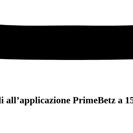
 all’applicazione PrimeBetz a 15