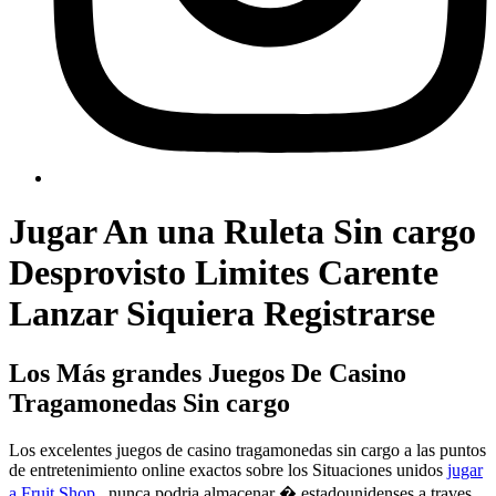
Jugar An una Ruleta Sin cargo
Desprovisto Limites Carente
Lanzar Siquiera Registrarse
Los Más grandes Juegos De Casino
Tragamonedas Sin cargo
Los excelentes juegos de casino tragamonedas sin cargo a las puntos
de entretenimiento online exactos sobre los Situaciones unidos
jugar
a Fruit Shop
, nunca podria almacenar � estadounidenses a traves