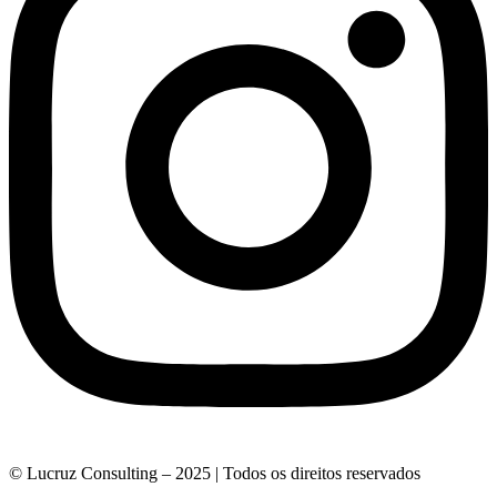
© Lucruz Consulting – 2025 | Todos os direitos reservados