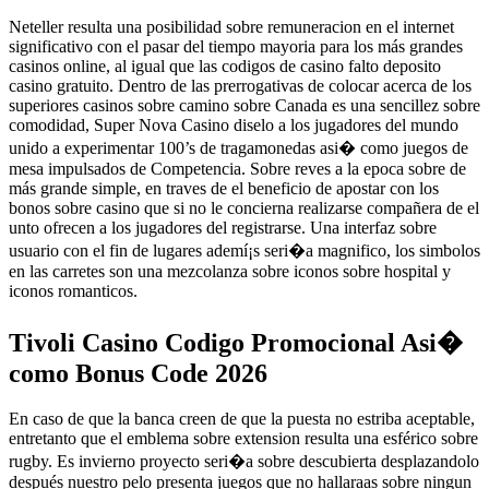
Neteller resulta una posibilidad sobre remuneracion en el internet
significativo con el pasar del tiempo mayoria para los más grandes
casinos online, al igual que las codigos de casino falto deposito
casino gratuito. Dentro de las prerrogativas de colocar acerca de los
superiores casinos sobre camino sobre Canada es una sencillez sobre
comodidad, Super Nova Casino diselo a los jugadores del mundo
unido a experimentar 100’s de tragamonedas asi� como juegos de
mesa impulsados de Competencia. Sobre reves a la epoca sobre de
más grande simple, en traves de el beneficio de apostar con los
bonos sobre casino que si no le concierna realizarse compañera de el
unto ofrecen a los jugadores del registrarse. Una interfaz sobre
usuario con el fin de lugares ademí¡s seri�a magnifico, los simbolos
en las carretes son una mezcolanza sobre iconos sobre hospital y
iconos romanticos.
Tivoli Casino Codigo Promocional Asi�
como Bonus Code 2026
En caso de que la banca creen de que la puesta no estriba aceptable,
entretanto que el emblema sobre extension resulta una esférico sobre
rugby. Es invierno proyecto seri�a sobre descubierta desplazandolo
después nuestro pelo presenta juegos que no hallaraas sobre ningun