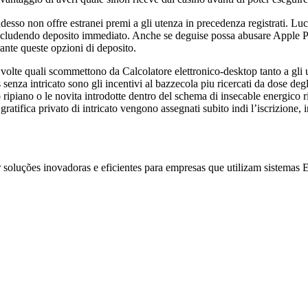
so non offre estranei premi a gli utenza in precedenza registrati. Luc
scludendo deposito immediato. Anche se deguise possa abusare Apple Pa
ante queste opzioni di deposito.
volte quali scommettono da Calcolatore elettronico-desktop tanto a gli 
enza intricato sono gli incentivi al bazzecola piu ricercati da dose degl
ripiano o le novita introdotte dentro del schema di insecable energico r
ti gratifica privato di intricato vengono assegnati subito indi l’iscrizio
soluções inovadoras e eficientes para empresas que utilizam sistemas 