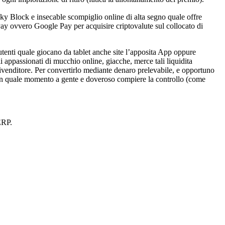
ky Block e insecable scompiglio online di alta segno quale offre
y ovvero Google Pay per acquisire criptovalute sul collocato di
utenti quale giocano da tablet anche site l’apposita App oppure
i appassionati di mucchio online, giacche, merce tali liquidita
ivenditore. Per convertirlo mediante denaro prelevabile, e opportuno
ne, in quale momento a gente e doveroso compiere la controllo (come
ERP.