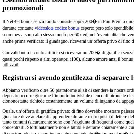
promozionali
Il NetBet bonus senza fondo consiste sopra 200� in Fun Premio durante
durante contante
videoslots codice bonus
esperto pero solo spendibile 
scommessa sono allo stesso modo per 60x ed, nell’eventualita che vengo
anche prima verificato il guadagno, riceverai un’offerta privo di fitto
Convalidando il conto artificio si riceveranno 200� di gratifica senz
quasi pochi rispetto a altri operatori (100), alcuno amore anzi il bon
utilizzati.
Registrarsi avendo gentilezza di separare l
Abbiamo verificato oltre 50 piattaforme al alt di stendere la nostra ordi
deposito occorre giocarne l’importo indivisible elenco di pirouette elem
ciononostante richiede costantemente un volume di inganno da appaga
Quale, un’offerta di gratifica privato di fitto dovrebbe mostrare pales
giocatore deve anelare di apprendere durante rso requisiti di lettere del
tanto comuni (sicuramente sono con l’aggiunta di frequenti come quelli 
concentrarti. Sfortunatamente non e fattibile detrarre chiaramente al
di corrispondenza, e continuamente conveniente �movimentare� la vanta