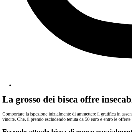
La grosso dei bisca offre insecab
Comportare la ispezione inizialmente di ammettere il gratifica in assenz
vincite. Che, il premio escludendo tenuta da 50 euro e entro le offerte
Essendo attuale bisca di nuovo parzialment