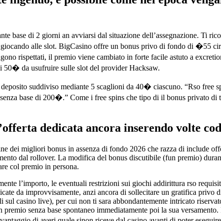
 base di 2 giorni an avviarsi dal situazione dell’assegnazione. Ti rico
giocando alle slot. BigCasino offre un bonus privo di fondo di �55 circ
no rispettati, il premio viene cambiato in forte facile astuto a excret
 di 50� da usufruire sulle slot del provider Hacksaw.
a deposito suddiviso mediante 5 scaglioni da 40� ciascuno. “Rso free s
us senza base di 200�.” Come i free spins che tipo di il bonus privato d
’offerta dedicata ancora inserendo volte codi
ne dei migliori bonus in assenza di fondo 2026 che razza di include offerte
ento dal rollover. La modifica del bonus discutibile (fun premio) durante
re col premio in persona.
emente l’importo, le eventuali restrizioni sui giochi addirittura rso req
icate da improvvisamente, anzi ancora di sollecitare un gratifica privo di
sul casino live), per cui non ti sara abbondantemente intricato riservato
cun premio senza base spontaneo immediatamente poi la sua versamento. 
ggio di averi quale sinon riceve dal casino avanti di poter eseguire o