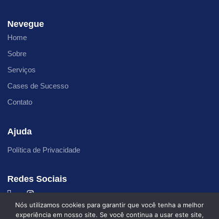
Nevegue
Home
Sobre
Serviços
Cases de Sucesso
Contato
Ajuda
Política de Privacidade
Redes Sociais
Nós utilizamos cookies para garantir que você tenha a melhor
experiência em nosso site. Se você continua a usar este site,