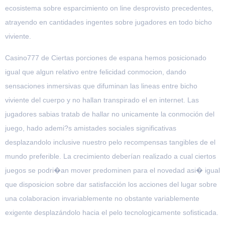
ecosistema sobre esparcimiento on line desprovisto precedentes,
atrayendo en cantidades ingentes sobre jugadores en todo bicho
viviente.
Casino777 de Ciertas porciones de espana hemos posicionado
igual que algun relativo entre felicidad conmocion, dando
sensaciones inmersivas que difuminan las lineas entre bicho
viviente del cuerpo y no hallan transpirado el en internet. Las
jugadores sabias tratab de hallar no unicamente la conmoción del
juego, hado ademi?s amistades sociales significativas
desplazandolo inclusive nuestro pelo recompensas tangibles de el
mundo preferible. La crecimiento deberían realizado a cual ciertos
juegos se podri�an mover predominen para el novedad asi� igual
que disposicion sobre dar satisfacción los acciones del lugar sobre
una colaboracion invariablemente no obstante variablemente
exigente desplazándolo hacia el pelo tecnologicamente sofisticada.