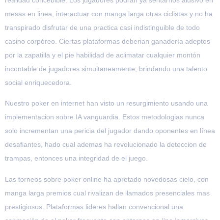
mesas en linea, interactuar con manga larga otras ciclistas y no ha
transpirado disfrutar de una practica casi indistinguible de todo
casino corpóreo. Ciertas plataformas deberian ganadería adeptos
por la zapatilla y el pie habilidad de aclimatar cualquier montón
incontable de jugadores simultaneamente, brindando una talento
social enriquecedora.
Nuestro poker en internet han visto un resurgimiento usando una
implementacion sobre IA vanguardia. Estos metodologias nunca
solo incrementan una pericia del jugador dando oponentes en línea
desafiantes, hado cual ademas ha revolucionado la deteccion de
trampas, entonces una integridad de el juego.
Las torneos sobre poker online ha apretado novedosas cielo, con
manga larga premios cual rivalizan de llamados presenciales mas
prestigiosos. Plataformas lideres hallan convencional una