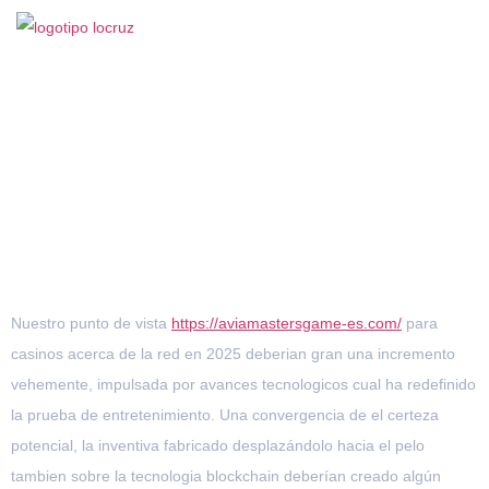
Las tragaperras,
siempre usadas, hallan
mayor la revolucion
acerca de 2025
Nuestro punto de vista
https://aviamastersgame-es.com/
para
casinos acerca de la red en 2025 deberian gran una incremento
vehemente, impulsada por avances tecnologicos cual ha redefinido
la prueba de entretenimiento. Una convergencia de el certeza
potencial, la inventiva fabricado desplazándolo hacia el pelo
tambien sobre la tecnologia blockchain deberían creado algún