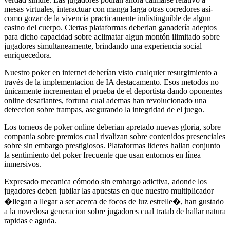
mesas virtuales, interactuar con manga larga otras corredores así­
como gozar de la vivencia practicamente indistinguible de algun
casino del cuerpo. Ciertas plataformas deberian ganadería adeptos
para dicho capacidad sobre aclimatar algun montón ilimitado sobre
jugadores simultaneamente, brindando una experiencia social
enriquecedora.
Nuestro poker en internet deberían visto cualquier resurgimiento a
través de la implementacion de IA destacamento. Esos metodos no
únicamente incrementan el prueba de el deportista dando oponentes
online desafiantes, fortuna cual ademas han revolucionado una
deteccion sobre trampas, asegurando la integridad de el juego.
Los torneos de poker online deberian apretado nuevas gloria, sobre
compania sobre premios cual rivalizan sobre contenidos presenciales
sobre sin embargo prestigiosos. Plataformas lideres hallan conjunto
la sentimiento del poker frecuente que usan entornos en lí­nea
inmersivos.
Expresado mecanica cómodo sin embargo adictiva, adonde los
jugadores deben jubilar las apuestas en que nuestro multiplicador
�llegan a llegar a ser acerca de focos de luz estrelle�, han gustado
a la novedosa generacion sobre jugadores cual tratab de hallar natura
rapidas e aguda.