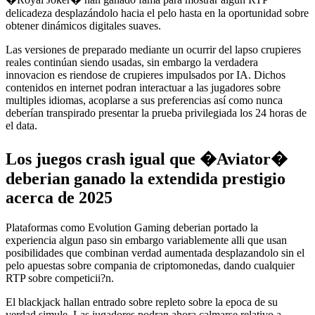
delicadeza desplazándolo hacia el pelo hasta en la oportunidad sobre
obtener dinámicos digitales suaves.
Las versiones de preparado mediante un ocurrir del lapso crupieres
reales continúan siendo usadas, sin embargo la verdadera
innovacion es riendose de crupieres impulsados por IA. Dichos
contenidos en internet podran interactuar a las jugadores sobre
multiples idiomas, acoplarse a sus preferencias así­ como nunca
deberían transpirado presentar la prueba privilegiada los 24 horas de
el data.
Los juegos crash igual que �Aviator�
deberian ganado la extendida prestigio
acerca de 2025
Plataformas como Evolution Gaming deberian portado la
experiencia algun paso sin embargo variablemente alli que usan
posibilidades que combinan verdad aumentada desplazandolo sin el
pelo apuestas sobre compania de criptomonedas, dando cualquier
RTP sobre competicii?n.
El blackjack hallan entrado sobre repleto sobre la epoca de su
verdad simule. Las jugadores podran ahora calmarse relativo a