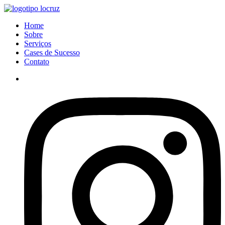
Ir
para
Menu
Home
o
Sobre
conteúdo
Serviços
Cases de Sucesso
Contato