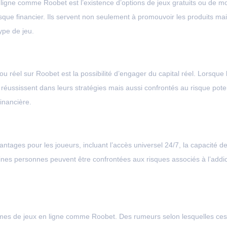
 ligne comme Roobet est l’existence d’options de jeux gratuits ou de
sque financier. Ils servent non seulement à promouvoir les produits mai
ype de jeu.
 réel sur Roobet est la possibilité d’engager du capital réel. Lorsque les
 réussissent dans leurs stratégies mais aussi confrontés au risque pote
inancière.
antages pour les joueurs, incluant l’accès universel 24/7, la capacité 
aines personnes peuvent être confrontées aux risques associés à l’addic
rmes de jeux en ligne comme Roobet. Des rumeurs selon lesquelles ces si