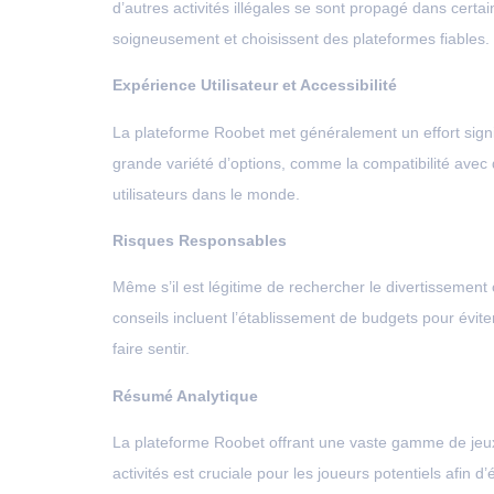
d’autres activités illégales se sont propagé dans certa
soigneusement et choisissent des plateformes fiables.
Expérience Utilisateur et Accessibilité
La plateforme Roobet met généralement un effort signific
grande variété d’options, comme la compatibilité avec 
utilisateurs dans le monde.
Risques Responsables
Même s’il est légitime de rechercher le divertissement 
conseils incluent l’établissement de budgets pour évi
faire sentir.
Résumé Analytique
La plateforme Roobet offrant une vaste gamme de jeux 
activités est cruciale pour les joueurs potentiels afin d’