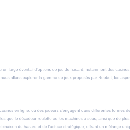
Home
Sobre
Serviços
Cases de Sucesso
d sur la Plateforme 
 un large éventail d’options de jeu de hasard, notamment des casinos e
, nous allons explorer la gamme de jeux proposés par Roobet, les aspec
sinos en ligne, où des joueurs s’engagent dans différentes formes de
les que le décodeur roulette ou les machines à sous, ainsi que de plus
binaison du hasard et de l’astuce stratégique, offrant un mélange uniq