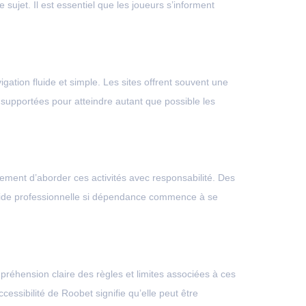
sujet. Il est essentiel que les joueurs s’informent
igation fluide et simple. Les sites offrent souvent une
 supportées pour atteindre autant que possible les
alement d’aborder ces activités avec responsabilité. Des
d’aide professionnelle si dépendance commence à se
réhension claire des règles et limites associées à ces
ccessibilité de Roobet signifie qu’elle peut être