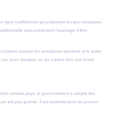
 ligne traditionnels qui proposent les jeux classiques
raditionnelle mais présentent l’avantage d’être
incluent souvent les simulations sportives et le poker
r sur leurs résultats, ce qui s’avère être une forme
 Dans certains pays, le gouvernement a adopté des
uer est plus grande. Il est essentiel pour les joueurs