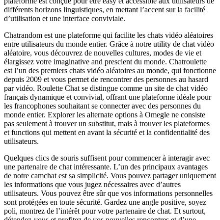
plateforme est conçue pour être easy et accessible aux utilisateurs de
différents horizons linguistiques, en mettant l’accent sur la facilité
d’utilisation et une interface conviviale.
Chatrandom est une plateforme qui facilite les chats vidéo aléatoires
entre utilisateurs du monde entier. Grâce à notre utility de chat vidéo
aléatoire, vous découvrez de nouvelles cultures, modes de vie et
élargissez votre imaginative and prescient du monde. Chatroulette
est l’un des premiers chats vidéo aléatoires au monde, qui fonctionne
depuis 2009 et vous permet de rencontrer des personnes au hasard
par vidéo. Roulette Chat se distingue comme un site de chat vidéo
français dynamique et convivial, offrant une plateforme idéale pour
les francophones souhaitant se connecter avec des personnes du
monde entier. Explorer les alternate options à Omegle ne consiste
pas seulement à trouver un substitut, mais à trouver les plateformes
et functions qui mettent en avant la sécurité et la confidentialité des
utilisateurs.
Quelques clics de souris suffisent pour commencer à interagir avec
une partenaire de chat intéressante. L’un des principaux avantages
de notre camchat est sa simplicité. Vous pouvez partager uniquement
les informations que vous jugez nécessaires avec d’autres
utilisateurs. Vous pouvez être sûr que vos informations personnelles
sont protégées en toute sécurité. Gardez une angle positive, soyez
poli, montrez de l’intérêt pour votre partenaire de chat. Et surtout,
détendez-vous et profitez de vos nouvelles rencontres et d’une