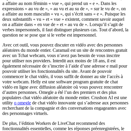
a affaire au nom féminin « vue », qui prend un « e ». Dans les
expressions « au vu de », « au vu et au su de », « sur le vu de », on
a affaire au nom masculin « vu », qui s’écrit sans « e ». Puisque les
deux substantifs « vu » et « vue » existent, comment savoir auquel
on a affaire dans « en vue de » et « au vu de ». Lorsqu’il s’agit de
verbes impersonnels, il faut distinguer plusieurs cas. Tout d’abord, la
question ne se pose que si le verbe est impersonnel.
Avec cet outil, vous pouvez discuter en vidéo avec des personnes
aléatoires du monde entier. Caramail est un site de rencontres gratuit
avec un Tchat webcam, vous n’avez pas besoin de vous inscrire
pour utiliser nos providers. Interdit aux moins de 18 ans, il est
également nécessaire de s’inscrire à l’aide d’une adresse e mail pour
pouvoir utiliser les fonctionnalités du site. Avant de pouvoir
commencer le chat vidéo, il vous suffit de donner au site l’accès à
votre webcam. Helly est une software program gratuite de chat
vidéo en ligne avec diffusion aléatoire où vous pouvez rencontrer
d’autres personnes. Omegle a été l’un des premiers et des plus
populaires chat vidéo aléatoire du monde entier. Crushon AI est une
utility
o omegle
de chat vidéo innovante qui s’adresse aux personnes
recherchant de la compagnie et des conversations engageantes avec
des personnages virtuels.
De plus, l’édition Workers de LiveChat recommend des
fonctionnalités essentielles, comme les réponses préenregistrées, le