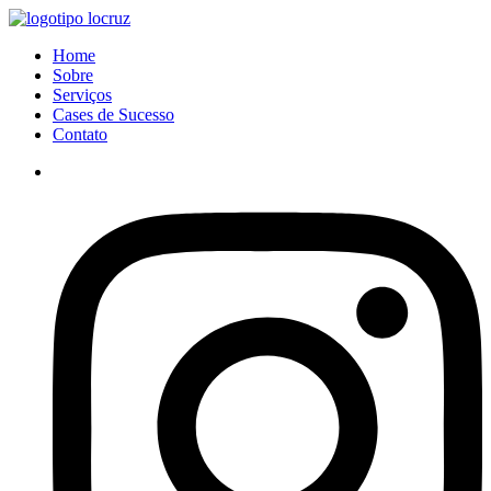
Ir
para
Menu
Home
o
Sobre
conteúdo
Serviços
Cases de Sucesso
Contato