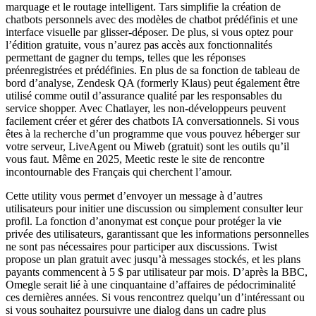
marquage et le routage intelligent. Tars simplifie la création de
chatbots personnels avec des modèles de chatbot prédéfinis et une
interface visuelle par glisser-déposer. De plus, si vous optez pour
l’édition gratuite, vous n’aurez pas accès aux fonctionnalités
permettant de gagner du temps, telles que les réponses
préenregistrées et prédéfinies. En plus de sa fonction de tableau de
bord d’analyse, Zendesk QA (formerly Klaus) peut également être
utilisé comme outil d’assurance qualité par les responsables du
service shopper. Avec Chatlayer, les non-développeurs peuvent
facilement créer et gérer des chatbots IA conversationnels. Si vous
êtes à la recherche d’un programme que vous pouvez héberger sur
votre serveur, LiveAgent ou Miweb (gratuit) sont les outils qu’il
vous faut. Même en 2025, Meetic reste le site de rencontre
incontournable des Français qui cherchent l’amour.
Cette utility vous permet d’envoyer un message à d’autres
utilisateurs pour initier une discussion ou simplement consulter leur
profil. La fonction d’anonymat est conçue pour protéger la vie
privée des utilisateurs, garantissant que les informations personnelles
ne sont pas nécessaires pour participer aux discussions. Twist
propose un plan gratuit avec jusqu’à messages stockés, et les plans
payants commencent à 5 $ par utilisateur par mois. D’après la BBC,
Omegle serait lié à une cinquantaine d’affaires de pédocriminalité
ces dernières années. Si vous rencontrez quelqu’un d’intéressant ou
si vous souhaitez poursuivre une dialog dans un cadre plus