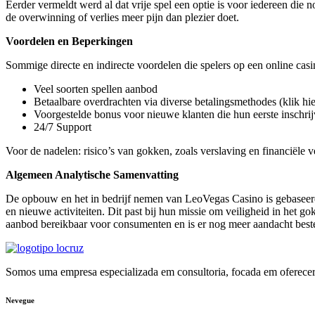
Eerder vermeldt werd al dat vrije spel een optie is voor iedereen die
de overwinning of verlies meer pijn dan plezier doet.
Voordelen en Beperkingen
Sommige directe en indirecte voordelen die spelers op een online cas
Veel soorten spellen aanbod
Betaalbare overdrachten via diverse betalingsmethodes (klik hi
Voorgestelde bonus voor nieuwe klanten die hun eerste inschri
24/7 Support
Voor de nadelen: risico’s van gokken, zoals verslaving en financiële v
Algemeen Analytische Samenvatting
De opbouw en het in bedrijf nemen van LeoVegas Casino is gebaseerd
en nieuwe activiteiten. Dit past bij hun missie om veiligheid in het
aanbod bereikbaar voor consumenten en is er nog meer aandacht best
Somos uma empresa especializada em consultoria, focada em oferecer 
Nevegue