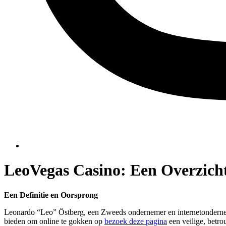
LeoVegas Casino: Een Overzich
Een Definitie en Oorsprong
Leonardo “Leo” Östberg, een Zweeds ondernemer en internetondernemer
bieden om online te gokken op
bezoek deze pagina
een veilige, betr