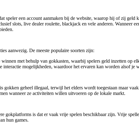
t speler een account aanmaken bij de website, waarop hij of zij geld 
sief slots, live dealer roulette, blackjack en vele anderen. Wanneer een
bieden.
ties aanwezig. De meeste populaire soorten zijn:
e winnen met behulp van gokkasten, waarbij spelers geld inzetten op elk
e interactie mogelijkheden, waardoor het ervaren kan worden alsof je w
 gokken geheel illegaal, terwijl het elders wordt toegestaan maar vaak w
emen wanneer ze activiteiten willen uitvoeren op de lokale markt.
ere gokplatforms is dat er vaak vrije spelen beschikbaar zijn. Vrije s
 van hun games.