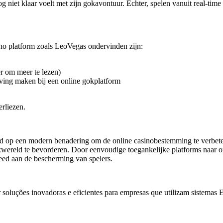
 nog niet klaar voelt met zijn gokavontuur. Echter, spelen vanuit real-t
ino platform zoals LeoVegas ondervinden zijn:
er om meer te lezen)
jving maken bij een online gokplatform
erliezen.
 op een modern benadering om de online casinobestemming te verbetere
 gokwereld te bevorderen. Door eenvoudige toegankelijke platforms naa
eed aan de bescherming van spelers.
soluções inovadoras e eficientes para empresas que utilizam sistemas 