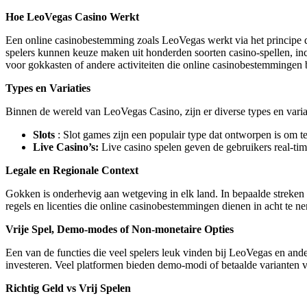
Hoe LeoVegas Casino Werkt
Een online casinobestemming zoals LeoVegas werkt via het principe da
spelers kunnen keuze maken uit honderden soorten casino-spellen, inclu
voor gokkasten of andere activiteiten die online casinobestemmingen 
Types en Variaties
Binnen de wereld van LeoVegas Casino, zijn er diverse types en varia
Slots
: Slot games zijn een populair type dat ontworpen is om t
Live Casino’s:
Live casino spelen geven de gebruikers real-tim
Legale en Regionale Context
Gokken is onderhevig aan wetgeving in elk land. In bepaalde streken is
regels en licenties die online casinobestemmingen dienen in acht te n
Vrije Spel, Demo-modes of Non-monetaire Opties
Een van de functies die veel spelers leuk vinden bij LeoVegas en and
investeren. Veel platformen bieden demo-modi of betaalde varianten
Richtig Geld vs Vrij Spelen