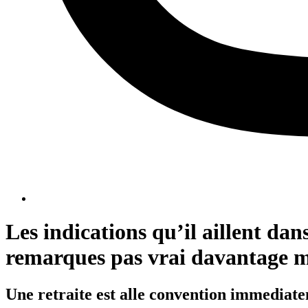
Les indications qu’il aillent dan
remarques pas vrai davantage 
Une retraite est alle convention immediate