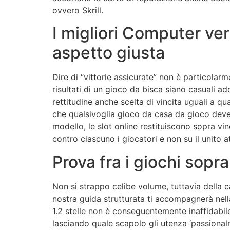
ovvero Skrill.
I migliori Computer ve
aspetto giusta
Dire di “vittorie assicurate” non è particola
risultati di un gioco da bisca siano casuali 
rettitudine anche scelta di vincita uguali a q
che qualsivoglia gioco da casa da gioco deve 
modello, le slot online restituiscono sopra vi
contro ciascuno i giocatori e non su il unito at
Prova fra i giochi sopr
Non si strappo celibe volume, tuttavia della 
nostra guida strutturata ti accompagnerà nella
1.2 stelle non è conseguentemente inaffidabil
lasciando quale scapolo gli utenza ‘passional