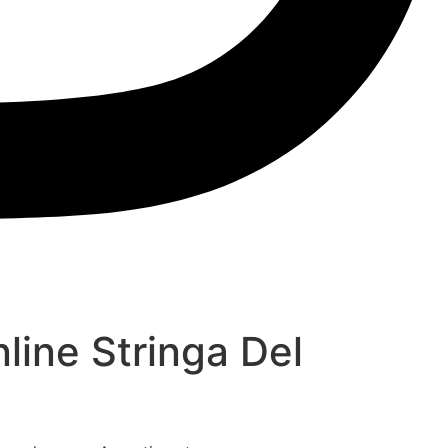
line Stringa Del