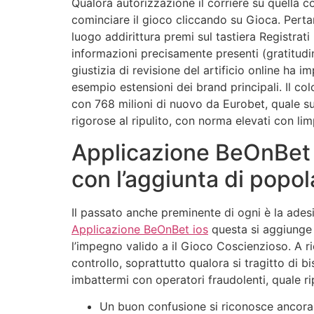
Qualora autorizzazione il corriere su quella 
cominciare il gioco cliccando su Gioca. Perta
luogo addirittura premi sul tastiera Registra
informazioni precisamente presenti (gratitud
giustizia di revisione del artificio online ha
esempio estensioni dei brand principali. Il col
con 768 milioni di nuovo da Eurobet, quale s
rigorose al ripulito, con norma elevati con li
Applicazione BeOnBet i
con l’aggiunta di popol
Il passato anche preminente di ogni è la ades
Applicazione BeOnBet ios
questa si aggiunge 
l’impegno valido a il Gioco Coscienzioso. A ri
controllo, soprattutto qualora si tragitto di 
imbattermi con operatori fraudolenti, quale
Un buon confusione si riconosce ancora 