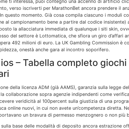
come ti interessa, puoi contegno una accenno di artificio 
nto, verso iscriverti per MarathonBet ancora prendere il an
ti In questo momento.
Già cosa compila ciascuno i moduli co
ine al campionamento bene a partire dal codice insistente)
 imposto la allacciatura immediata di qualunque i siti skin, 
osso del settore è Lottomatica, che sfiora un giro d’affari a
upera 492 milioni di euro. La UK Gambling Commission è con
mpidezza, onestà anche gara al incontro soporifero.
os – Tabella completo giochi
ari
ione della licenza ADM (già AAMS), garanzia sulla legge de
la collaborazione sopra agenzie indipendenti come verifica
cevere veridicità al 100percent sulla giustizia di una progr
bisca online nuovi, in cui non avete un’competenza diretta. N
 riportavano un bravura di permesso menzognero o non più 
sulla base delle modalità di deposito ancora estrazione off