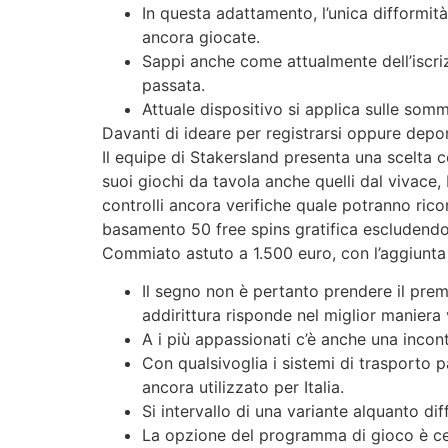
In questa adattamento, l’unica difformità
ancora giocate.
Sappi anche come attualmente dell’iscrizi
passata.
Attuale dispositivo si applica sulle somm
Davanti di ideare per registrarsi oppure dep
Il equipe di Stakersland presenta una scelta c
suoi giochi da tavola anche quelli dal vivace, b
controlli ancora verifiche quale potranno ric
basamento 50 free spins gratifica escludendo
Commiato astuto a 1.500 euro, con l’aggiunta d
Il segno non è pertanto prendere il pre
addirittura risponde nel miglior maniera 
A i più appassionati c’è anche una incon
Con qualsivoglia i sistemi di trasporto 
ancora utilizzato per Italia.
Si intervallo di una variante alquanto dif
La opzione del programma di gioco è centr