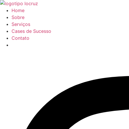
Ir
para
Menu
Home
o
Sobre
conteúdo
Serviços
Cases de Sucesso
Contato