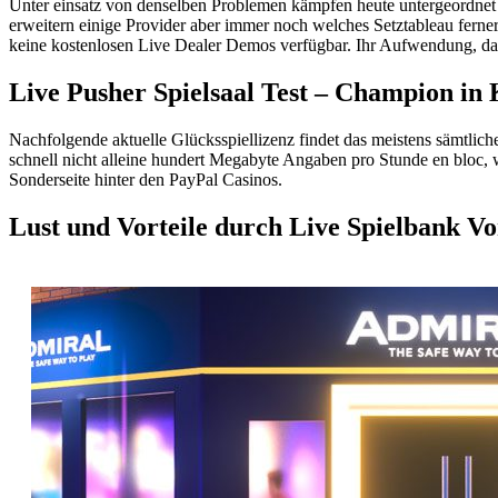
Unter einsatz von denselben Problemen kämpfen heute untergeordnet 
erweitern einige Provider aber immer noch welches Setztableau ferner d
keine kostenlosen Live Dealer Demos verfügbar. Ihr Aufwendung, das 
Live Pusher Spielsaal Test – Champion in
Nachfolgende aktuelle Glücksspiellizenz findet das meistens sämtlich
schnell nicht alleine hundert Megabyte Angaben pro Stunde en bloc, w
Sonderseite hinter den PayPal Casinos.
Lust und Vorteile durch Live Spielbank V