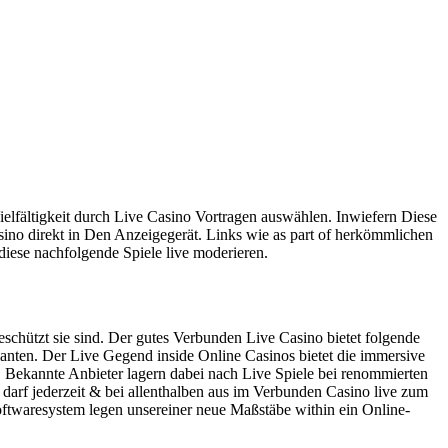
elfältigkeit durch Live Casino Vortragen auswählen. Inwiefern Diese
asino direkt in Den Anzeigegerät.
Links wie as part of herkömmlichen
diese nachfolgende Spiele live moderieren.
eschützt sie sind. Der gutes Verbunden Live Casino bietet folgende
rianten. Der Live Gegend inside Online Casinos bietet die immersive
n. Bekannte Anbieter lagern dabei nach Live Spiele bei renommierten
darf jederzeit & bei allenthalben aus im Verbunden Casino live zum
oftwaresystem legen unsereiner neue Maßstäbe within ein Online-