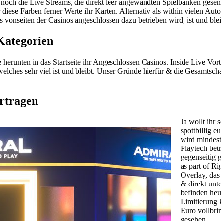
noch die Live Streams, die direkt leer angewandten Spielbanken gesen
iese Farben ferner Werte ihr Karten. Alternativ als within vielen Autom
vonseiten der Casinos angeschlossen dazu betrieben wird, ist und blei
 Kategorien
e herunten in das Startseite ihr Angeschlossen Casinos. Inside Live Vo
elches sehr viel ist und bleibt. Unser Gründe hierfür & die Gesamtscha
ortragen
Ja wollt ihr
spottbillig 
wird mindest
Playtech betr
gegenseitig 
as part of R
Overlay, das
& direkt unt
befinden heut
Limitierung 
Euro vollbri
gesehen.