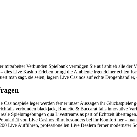
r mitarbeiter Verbunden Spielbank vermögen Sie auf anhieb alle der Vi
len – dies Live Kasino Erleben bringt die Ambiente irgendeiner echten K
ert man sagt, sie seien, lagern Live Casinos auf echte Drogenhändler, 
fragen
ine Casinospiele leger werden ferner unser Aussagen ihr Glücksspieler g
ichfalls verbunden blackjack, Roulette & Baccarat falls innovative Va
m reale Spielumgebungen qua Livestreams as part of Echtzeit übertrage
ularität von Live Casinos rührt besonders bei ihr Komfort her – man 
200 Live Aufführen, professionellen Live Dealern ferner modernster S