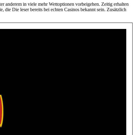
er anderem in viele mehr Wettoptionen vorbeigehen. Zeitig erhalten
, die Die leser bereits bei echten Casinos bekannt sein. Zusätzlich