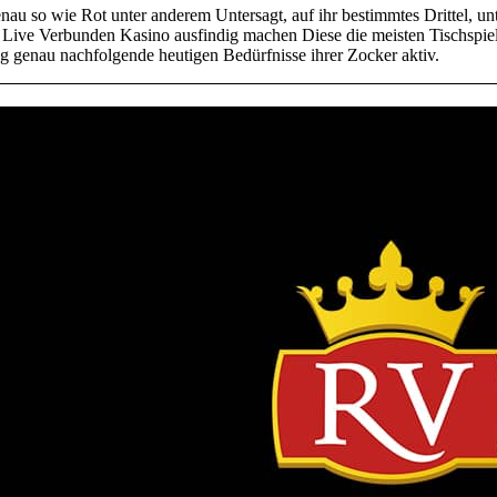
au so wie Rot unter anderem Untersagt, auf ihr bestimmtes Drittel, unt
Im Live Verbunden Kasino ausfindig machen Diese die meisten Tischspiele
 genau nachfolgende heutigen Bedürfnisse ihrer Zocker aktiv.