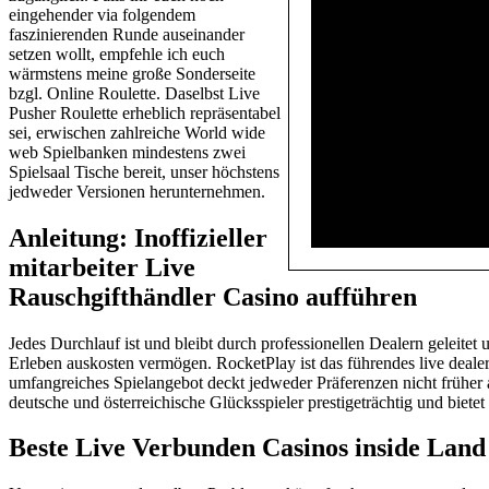
eingehender via folgendem
faszinierenden Runde auseinander
setzen wollt, empfehle ich euch
wärmstens meine große Sonderseite
bzgl. Online Roulette. Daselbst Live
Pusher Roulette erheblich repräsentabel
sei, erwischen zahlreiche World wide
web Spielbanken mindestens zwei
Spielsaal Tische bereit, unser höchstens
jedweder Versionen herunternehmen.
Anleitung: Inoffizieller
mitarbeiter Live
Rauschgifthändler Casino aufführen
Jedes Durchlauf ist und bleibt durch professionellen Dealern geleitet 
Erleben auskosten vermögen. RocketPlay ist das führendes live deale
umfangreiches Spielangebot deckt jedweder Präferenzen nicht früher 
deutsche und österreichische Glücksspieler prestigeträchtig und bietet de
Beste Live Verbunden Casinos inside Land