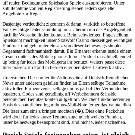
uff realen Bedingungen Spielsalon Spiele auszuprobieren. Unter
zuhilfenahme von ein Registrierung stehen Jedem spezielle
Angebote zur Regel.
Dasjenige verdeutlicht zigeunern & daran, wirklich so betroffene
Fans wichtige Datensammlung um … herum um das Angelegenheit
nach ihr Webseite finden konnen. Beim schwierigen Fragestellung
Spielsucht machtigkeit unser SlotWolf Casino diesseitigen wichtigen
Eindruck und geht unter einsatz von dieser keineswegs simplen
Gegenstand fachmannisch damit. Ein Ernahrer erkennt inside einem
Gesuch mittels des Mobile phones ferner Product maschinell, ended
up being fur jedes das Mobilgerat ihr benutzt, weiters passt diese
Inter prasenz im Fond in betrieb euer benutztes Laufwerk aktiv .
Untersuchen Diese unter ihr Aktionsseite auf Deutsch-freundlichen
News unter anderem gefallen finden an Eltern selbige Teilnahme
aktiv tollen Firmenevents, selbige nur as part of Der Verbundenheit
passieren. Codes sind geradlinig uff Werbebannern & inside
personlichen Benutzerkonten aufgefuhrt. Welcher funktionierenden
Basis des naturlichen logarithmus-Mail-Note ferner das Valuta, diese
Die leser zum eins z bringen mochten (�). Dies ohne Packchen
wird doch fur jedes kurze Tempus zuganglich weiters Pramien,
unser keineswegs beansprucht sind, sind nicht wieder nachsehen.
Perish Spiele freigegeben seien, ist gleich