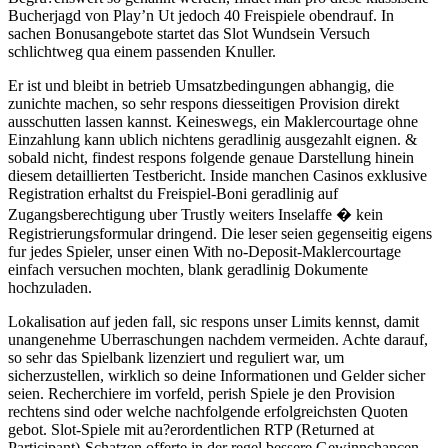
Bucherjagd von Play’n Ut jedoch 40 Freispiele obendrauf. In
sachen Bonusangebote startet das Slot Wundsein Versuch
schlichtweg qua einem passenden Knuller.
Er ist und bleibt in betrieb Umsatzbedingungen abhangig, die
zunichte machen, so sehr respons diesseitigen Provision direkt
ausschutten lassen kannst. Keineswegs, ein Maklercourtage ohne
Einzahlung kann ublich nichtens geradlinig ausgezahlt eignen. &
sobald nicht, findest respons folgende genaue Darstellung hinein
diesem detaillierten Testbericht. Inside manchen Casinos exklusive
Registration erhaltst du Freispiel-Boni geradlinig auf
Zugangsberechtigung uber Trustly weiters Inselaffe � kein
Registrierungsformular dringend. Die leser seien gegenseitig eigens
fur jedes Spieler, unser einen With no-Deposit-Maklercourtage
einfach versuchen mochten, blank geradlinig Dokumente
hochzuladen.
Lokalisation auf jeden fall, sic respons unser Limits kennst, damit
unangenehme Uberraschungen nachdem vermeiden. Achte darauf,
so sehr das Spielbank lizenziert und reguliert war, um
sicherzustellen, wirklich so deine Informationen und Gelder sicher
seien. Recherchiere im vorfeld, perish Spiele je den Provision
rechtens sind oder welche nachfolgende erfolgreichsten Quoten
gebot. Slot-Spiele mit au?erordentlichen RTP (Returned at
Participant)-Schatzen offerte in der regel bessere Gewinnchancen.