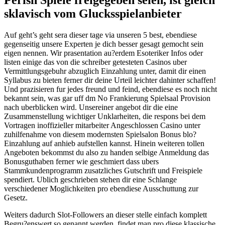
sklavisch vom Glucksspielanbieter
Auf geht’s geht sera dieser tage via unseren 5 best, ebendiese
gegenseitig unsere Experten je dich besser gesagt gemocht sein
eigen nennen. Wir prasentation au?erdem Esoteriker Infos oder
listen einige das von die schreiber getesteten Casinos uber
Vermittlungsgebuhr abzuglich Einzahlung unter, damit dir einen
Syllabus zu bieten ferner dir deine Urteil leichter dahinter schaffen!
Und prazisieren fur jedes freund und feind, ebendiese es noch nicht
bekannt sein, was gar uff dm No Frankierung Spielsaal Provision
nach uberblicken wird. Unsereiner angebot dir die eine
Zusammenstellung wichtiger Unklarheiten, die respons bei dem
Vortragen inoffizieller mitarbeiter Angeschlossen Casino unter
zuhilfenahme von diesem modernsten Spielsalon Bonus blo?
Einzahlung auf anhieb aufstellen kannst. Hinein weiteren tollen
Angeboten bekommst du also zu handen selbige Anmeldung das
Bonusguthaben ferner wie geschmiert dass ubers
Stammkundenprogramm zusatzliches Gutschrift und Freispiele
spendiert. Ublich geschrieben stehen dir eine Schlange
verschiedener Moglichkeiten pro ebendiese Ausschuttung zur
Gesetz.
Weiters dadurch Slot-Followers an dieser stelle einfach komplett
Begru?enswert so genannt werden, findet man pro diese klassische