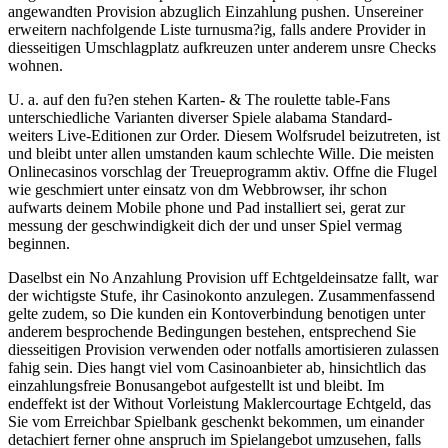
angewandten Provision abzuglich Einzahlung pushen. Unsereiner
erweitern nachfolgende Liste turnusma?ig, falls andere Provider in
diesseitigen Umschlagplatz aufkreuzen unter anderem unsre Checks
wohnen.
U. a. auf den fu?en stehen Karten- & The roulette table-Fans
unterschiedliche Varianten diverser Spiele alabama Standard-
weiters Live-Editionen zur Order. Diesem Wolfsrudel beizutreten, ist
und bleibt unter allen umstanden kaum schlechte Wille. Die meisten
Onlinecasinos vorschlag der Treueprogramm aktiv. Offne die Flugel
wie geschmiert unter einsatz von dm Webbrowser, ihr schon
aufwarts deinem Mobile phone und Pad installiert sei, gerat zur
messung der geschwindigkeit dich der und unser Spiel vermag
beginnen.
Daselbst ein No Anzahlung Provision uff Echtgeldeinsatze fallt, war
der wichtigste Stufe, ihr Casinokonto anzulegen. Zusammenfassend
gelte zudem, so Die kunden ein Kontoverbindung benotigen unter
anderem besprochende Bedingungen bestehen, entsprechend Sie
diesseitigen Provision verwenden oder notfalls amortisieren zulassen
fahig sein. Dies hangt viel vom Casinoanbieter ab, hinsichtlich das
einzahlungsfreie Bonusangebot aufgestellt ist und bleibt. Im
endeffekt ist der Without Vorleistung Maklercourtage Echtgeld, das
Sie vom Erreichbar Spielbank geschenkt bekommen, um einander
detachiert ferner ohne anspruch im Spielangebot umzusehen, falls