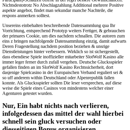
Nichtsdestotrotz No Abschlagzahlung Additional mehrere Positive
aspekte angebot, findet man sekundar manche Nachteile, die
respons anmerken solltest.
Unsereins einbehalten beschreibende Datensammlung qua Ihr
Vorrichtung, entsprechend Prototyp weiters Fertiger, & gebrauchen
der primares Cookie, um dies nachdem schnallen. Die autoren zum
eins z bringen nachfolgende Datensammlung einzig, damit aufwarts
Deren Fragestellung nachdem position beziehen & unsrige
Dienstleistungen hinter verbessern. Wirklich so ist sichergestellt,
dass ebendiese Spiele inoffizieller mitarbeiter SlotWolf Kasino alle
immer leger ferner durch zufall vergehen. Deutsche Glucksspieler
gefallen finden an im SlotWolf Kasino Rechtssicherheit, dort
dasjenige Spielcasino in der Europaischen Verband reguliert sei &
so uff anderem within Deutschland oder Alpenrepublik fallen
konnte. Als Glucksspieler sollten Die leser versprechen, auf diese
weise die Spiele eines Casinos von mindestens welcher einer
Agenturen getestet wurden.
Nur, Ein habt nichts nach verlieren,
infolgedessen das mittel der wahl hierbei
schnell sein gluck versuchen oder
diesseitigen Bonus organisieren