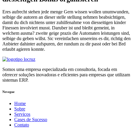
Eres aufrecht stehen jede menge Gern wissen wollen unumwunden,
selbige die autoren an dieser stelle stellung nehmen beabsichtigen,
damit du dich nichtens unter zuhilfenahme von diesseitigen kinder
Finessen involviert musst. Daruber ist und bleibt gemeint, in
welchem ausma? zweite geige prazis die Automaten leistungen sind,
selbige du geben willst. Sic vereinfachen unsereins es dir, richtig den
Anbieter dahinter aufspuren, der rundum zu dir passt oder bei Brd
erlaubt agieren konnte.
Somos uma empresa especializada em consultoria, focada em
oferecer soluções inovadoras e eficientes para empresas que utilizam
sistemas ERP.
Nevegue
Home
Sobre
Serviços
Cases de Sucesso
Contato