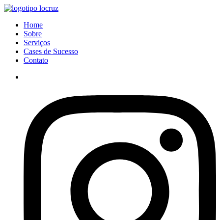
Ir
para
Menu
Home
o
Sobre
conteúdo
Serviços
Cases de Sucesso
Contato