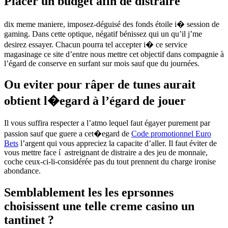
Placer un budget afin de distraire
dix meme maniere, imposez-déguisé des fonds étoile i� session de
gaming. Dans cette optique, négatif bénissez qui un qu’il j’me
desirez essayer. Chacun pourra tel accepter i� ce service
magasinage ce site d’entre nous mettre cet objectif dans compagnie à
l’égard de conserve en surfant sur mois sauf que du journées.
Ou eviter pour râper de tunes aurait
obtient l�egard à l’égard de jouer
Il vous suffira respecter a l’atmo lequel faut égayer purement par
passion sauf que guere a cet�egard de
Code promotionnel Euro
Bets
l’argent qui vous appreciez la capacite d’aller. Il faut éviter de
vous mettre face í astreignant de distraire a des jeu de monnaie,
coche ceux-ci-li-considérée pas du tout prennent du charge ironise
abondance.
Semblablement les les eprsonnes
choisissent une telle creme casino un
tantinet ?