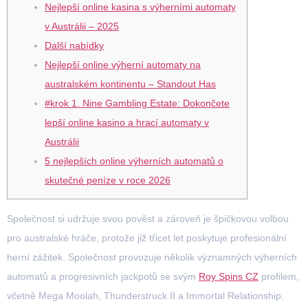
Nejlepší online kasina s výherními automaty
v Austrálii – 2025
Další nabídky
Nejlepší online výherní automaty na
australském kontinentu – Standout Has
#krok 1. Nine Gambling Estate: Dokončete
lepší online kasino a hrací automaty v
Austrálii
5 nejlepších online výherních automatů o
skutečné peníze v roce 2026
Společnost si udržuje svou pověst a zároveň je špičkovou volbou
pro australské hráče, protože již třicet let poskytuje profesionální
herní zážitek. Společnost provozuje několik významných výherních
automatů a progresivních jackpotů se svým
Roy Spins CZ
profilem,
včetně Mega Moolah, Thunderstruck II a Immortal Relationship.