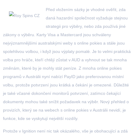
Před vložením sázky je vhodné ověřit, zda
daná hazardní společnost vyžaduje stejnou
strategii pro výběry, nebo zda používá jiné
zákony o výběru. Karty Visa a Mastercard jsou schváleny
nejvýznamnějšími australskými weby s online pokies a stále jsou
spolehlivou volbou, i když jsou výplaty pomalé. Je to velmi praktická
volba pro hráče, kteří chtějí zůstat v AUD a vyhnout se tak mnoha
změnám, které by je mohly stát peníze. Z mnoha online pokies
programů v Austrálii nyní nabízí PayID jako preferovanou místní
volbu, protože potvrzení jsou krátká a čekání je omezené. Důležité
je také včasné dokončení monitorů potvrzení, zatímco čekající
dokumenty mohou také snížit požadavek na výběr. Nový přehled o
provizích, který se na webech s online pokies v Austrálii nevidí, je
funkce, kde se vyskytují největší rozdíly.
Protože v Ignition není nic tak okázalého, vše je obohacující a zdá