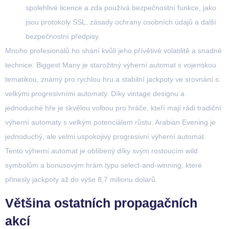
spolehlivé licence a zda používá bezpečnostní funkce, jako
jsou protokoly SSL, zásady ochrany osobních údajů a další
bezpečnostní předpisy.
Mnoho profesionálů ho shání kvůli jeho přívětivé volatilitě a snadné
technice. Biggest Many je starožitný výherní automat s vojenskou
tematikou, známý pro rychlou hru a stabilní jackpoty ve srovnání s
velkými progresivními automaty. Díky vintage designu a
jednoduché hře je skvělou volbou pro hráče, kteří mají rádi tradiční
výherní automaty s velkým potenciálem růstu. Arabian Evening je
jednoduchý, ale velmi uspokojivý progresivní výherní automat.
Tento výherní automat je oblíbený díky svým rostoucím wild
symbolům a bonusovým hrám typu select-and-winning, které
přinesly jackpoty až do výše 8,7 milionu dolarů.
Většina ostatních propagačních
akcí