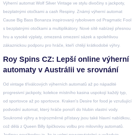
Výherní automat Wolf Silver Vintage ve stylu divočiny s jackpoty,
bezplatnými otočkami a cash Respiny.
Známý výherní automat
Cause Big Bass Bonanza inspirovaný rybolovem od Pragmatic Fool
s bezplatnými otočkami a multiplikátory. Nové sítě nabízejí přesnou
hru a vysoké výplaty, omezená omezení sázek a spolehlivou
zákaznickou podporu pro hráče, kteří chtějí krátkodobé výhry.
Roy Spins CZ: Lepší online výherní
automaty v Austrálii ve srovnání
Od vintage tříválcových výherních automatů až po nápadité
progresivní jackpoty, kolekce místního kasina uspokojí každý typ,
od sportovce až po sportovce. Kraken's Desire for food je vzrušující
podvodní automat, který hráče ponoří do hlubin vlastní vody.
Soukromé výhry a trojrozměrné přístavy jsou také hlavní nabídkou,
což dělá z Queen Billy špičkovou volbu pro milovníky automatů.
Jedinou nevýhodou je, že je velmi nevyzpytatelný a vyžaduje