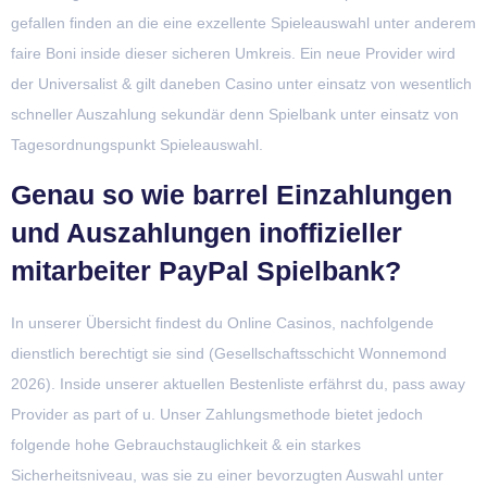
gefallen finden an die eine exzellente Spieleauswahl unter anderem
faire Boni inside dieser sicheren Umkreis. Ein neue Provider wird
der Universalist & gilt daneben Casino unter einsatz von wesentlich
schneller Auszahlung sekundär denn Spielbank unter einsatz von
Tagesordnungspunkt Spieleauswahl.
Genau so wie barrel Einzahlungen
und Auszahlungen inoffizieller
mitarbeiter PayPal Spielbank?
In unserer Übersicht findest du Online Casinos, nachfolgende
dienstlich berechtigt sie sind (Gesellschaftsschicht Wonnemond
2026). Inside unserer aktuellen Bestenliste erfährst du, pass away
Provider as part of u. Unser Zahlungsmethode bietet jedoch
folgende hohe Gebrauchstauglichkeit & ein starkes
Sicherheitsniveau, was sie zu einer bevorzugten Auswahl unter