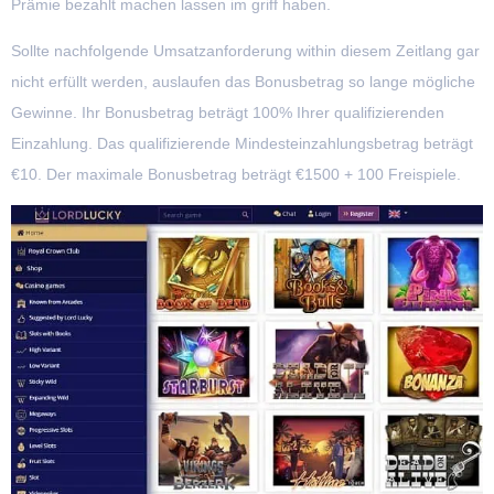
Prämie bezahlt machen lassen im griff haben.
Sollte nachfolgende Umsatzanforderung within diesem Zeitlang gar
nicht erfüllt werden, auslaufen das Bonusbetrag so lange mögliche
Gewinne. Ihr Bonusbetrag beträgt 100% Ihrer qualifizierenden
Einzahlung. Das qualifizierende Mindesteinzahlungsbetrag beträgt
€10. Der maximale Bonusbetrag beträgt €1500 + 100 Freispiele.