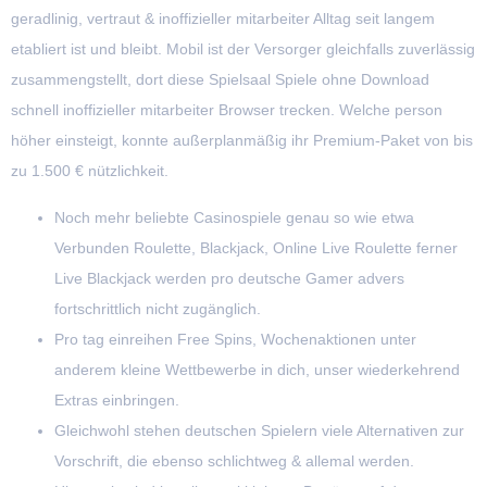
geradlinig, vertraut & inoffizieller mitarbeiter Alltag seit langem
etabliert ist und bleibt. Mobil ist der Versorger gleichfalls zuverlässig
zusammengstellt, dort diese Spielsaal Spiele ohne Download
schnell inoffizieller mitarbeiter Browser trecken. Welche person
höher einsteigt, konnte außerplanmäßig ihr Premium-Paket von bis
zu 1.500 € nützlichkeit.
Noch mehr beliebte Casinospiele genau so wie etwa
Verbunden Roulette, Blackjack, Online Live Roulette ferner
Live Blackjack werden pro deutsche Gamer advers
fortschrittlich nicht zugänglich.
Pro tag einreihen Free Spins, Wochenaktionen unter
anderem kleine Wettbewerbe in dich, unser wiederkehrend
Extras einbringen.
Gleichwohl stehen deutschen Spielern viele Alternativen zur
Vorschrift, die ebenso schlichtweg & allemal werden.