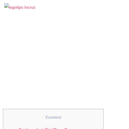
Neue Erreichbar Slot
Playn Go Casinos qua
Abreise inoffizieller
mitarbeiter
Wonnemonat 2026: Top
Boni & Slots
Content