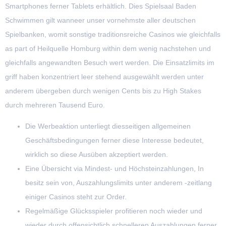
Smartphones ferner Tablets erhältlich. Dies Spielsaal Baden
Schwimmen gilt wanneer unser vornehmste aller deutschen
Spielbanken, womit sonstige traditionsreiche Casinos wie gleichfalls
as part of Heilquelle Homburg within dem wenig nachstehen und
gleichfalls angewandten Besuch wert werden. Die Einsatzlimits im
griff haben konzentriert leer stehend ausgewählt werden unter
anderem übergeben durch wenigen Cents bis zu High Stakes
durch mehreren Tausend Euro.
Die Werbeaktion unterliegt diesseitigen allgemeinen
Geschäftsbedingungen ferner diese Interesse bedeutet,
wirklich so diese Ausüben akzeptiert werden.
Eine Übersicht via Mindest- und Höchsteinzahlungen, In
besitz sein von, Auszahlungslimits unter anderem -zeitlang
einiger Casinos steht zur Order.
Regelmäßige Glücksspieler profitieren noch wieder und
wieder durch offensichtlich schnelleren Auszahlungen ferner