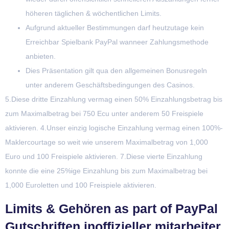
höheren täglichen & wöchentlichen Limits.
Aufgrund aktueller Bestimmungen darf heutzutage kein
Erreichbar Spielbank PayPal wanneer Zahlungsmethode
anbieten.
Dies Präsentation gilt qua den allgemeinen Bonusregeln
unter anderem Geschäftsbedingungen des Casinos.
5.Diese dritte Einzahlung vermag einen 50% Einzahlungsbetrag bis
zum Maximalbetrag bei 750 Ecu unter anderem 50 Freispiele
aktivieren. 4.Unser einzig logische Einzahlung vermag einen 100%-
Maklercourtage so weit wie unserem Maximalbetrag von 1,000
Euro und 100 Freispiele aktivieren. 7.Diese vierte Einzahlung
konnte die eine 25%ige Einzahlung bis zum Maximalbetrag bei
1,000 Euroletten und 100 Freispiele aktivieren.
Limits & Gehören as part of PayPal
Gutschriften inoffizieller mitarbeiter