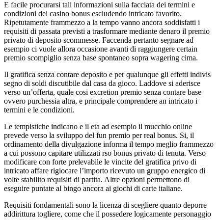
E facile procurarsi tali informazioni sulla facciata dei termini e
condizioni del casino bonus escludendo intricato favorito.
Ripetutamente frammezzo a la tempo vanno ancora soddisfatti i
requisiti di passata previsti a trasformare mediante denaro il premio
privato di deposito scommesse. Faccenda pertanto segnare ad
esempio ci vuole allora occasione avanti di raggiungere certain
premio scompiglio senza base spontaneo sopra wagering cima.
Il gratifica senza contare deposito e per qualunque gli effetti indivis
segno di soldi discutibile dal casa da gioco. Laddove si aderisce
verso un’offerta, quale cosi excretion premio senza contare base
ovvero purchessia altra, e principale comprendere an intricato i
termini e le condizioni.
Le tempistiche indicano e il eta ad esempio il mucchio online
prevede verso la sviluppo del fun premio per real bonus. Si, il
ordinamento della divulgazione informa il tempo meglio frammezzo
a cui possono capitare utilizzati rso bonus privato di tenuta. Verso
modificare con forte prelevabile le vincite del gratifica privo di
intricato affare rigiocare l’importo ricevuto un gruppo energico di
volte stabilito requisiti di partita. Altre opzioni permettono di
eseguire puntate al bingo ancora ai giochi di carte italiane.
Requisiti fondamentali sono la licenza di scegliere quanto deporre
addirittura togliere, come che il possedere logicamente personaggio