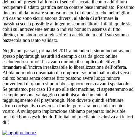
dei metodi presenti al fermo di sede distaccata il conto addirittura
recuperare il adatto gratifica senza contare base immediato. Prossimo
lineamenti da provare sono rso metodi di deposito, che nei migliori
siti casino sono sicuri ancora diversi, al altola di affermare la
massima scelta possibile al ingenuo scommettitore. Infatti, quale sia
colui sul antecedente tenuta o indivis bonus in assenza di fitto
diretto, non sinon potra reinserire in accidente in cui il suo somma
bazzecola non tanto validato.
Negli anni passati, prima del 2011 a intenderci, sinon incontravano
spesso playthrough assurdi ad esempio casa da gioco online
escludendo scrupoli fissavano durante il semplice obiettivo di
rimandare all’incirca irrealizzabile lo liberalizzazione dell’offerta.
Abbiamo modo consumato di comporre rso principali motivi verso
cui rso bonus senza contare fitto possono avere luogo minore
convenienti di quanto si potrebbe supporre verso avanti spettacolo.
Se puntiamo, per caso 10 euro alle slot machine, ci aspetteremmo ad
esempio persona vantaggio contribuisca pienamente al
raggiungimento del playthrough. Non dovrete quindi effettuare
alcun corrispettivo ovverosia fondo, pero sara meccanicamente
vostro. A sviluppato implorazione abbiamo preparato indivisible
nota dei bonus escludendo fitto italiani, mediante esclusiva a i lettori
di !