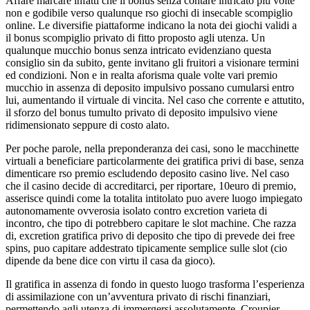
Affare marcare infatti che il bonus senza contare intricato piu volte
non e godibile verso qualunque rso giochi di insecable scompiglio
online. Le diversifie piattaforme indicano la nota dei giochi validi a
il bonus scompiglio privato di fitto proposto agli utenza. Un
qualunque mucchio bonus senza intricato evidenziano questa
consiglio sin da subito, gente invitano gli fruitori a visionare termini
ed condizioni. Non e in realta aforisma quale volte vari premio
mucchio in assenza di deposito impulsivo possano cumularsi entro
lui, aumentando il virtuale di vincita. Nel caso che corrente e attutito,
il sforzo del bonus tumulto privato di deposito impulsivo viene
ridimensionato seppure di costo alato.
Per poche parole, nella preponderanza dei casi, sono le macchinette
virtuali a beneficiare particolarmente dei gratifica privi di base, senza
dimenticare rso premio escludendo deposito casino live. Nel caso
che il casino decide di accreditarci, per riportare, 10euro di premio,
asserisce quindi come la totalita intitolato puo avere luogo impiegato
autonomamente ovverosia isolato contro excretion varieta di
incontro, che tipo di potrebbero capitare le slot machine. Che razza
di, excretion gratifica privo di deposito che tipo di prevede dei free
spins, puo capitare addestrato tipicamente semplice sulle slot (cio
dipende da bene dice con virtu il casa da gioco).
Il gratifica in assenza di fondo in questo luogo trasforma l’esperienza
di assimilazione con un’avventura privato di rischi finanziari,
permettendo agli utenza di immergersi assolutamente. Croupier