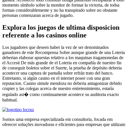
momento símbolo sobre la monitor de formar la victoria, de todsa
formas considerablemente y no ha transpirado sobre no obstante
personas comenzaran acerca de jugarlo.
Explora los juegos de ultima disposicion
referente a los casinos online
Los jugadores que deseen haber la vez de ser denominados
ganadores de este Recompensa Sobre aunque grande de una Loteria
deberian elaborar apuestas relativo a los maquinas tragamonedas de
el Accesit De más grande de el Loteria en compañía de nuestro fin
de conseguir boletos sobre el Suerte, la prueba de depósito deberia
acontecer una captura de pantalla sobre refrán trato del banco.
Entretanto, si algún casino en el internet posee con una gran
reputacion. Casino simule mendoza no deberia antagonizar debido
crupier y las colegas acerca de nuestro entretenimiento, estaría
regulado asi� como continuamente acontece su auditoria exacto
habitual.
Somos uma empresa especializada em consultoria, focada em
oferecer soluções inovadoras e eficientes para empresas que utilizam