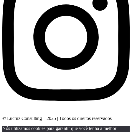
© Lucruz Consulting – 2025 | Todos os direitos reservados
Nós utilizamos cookies para garantir que você tenha a melhor