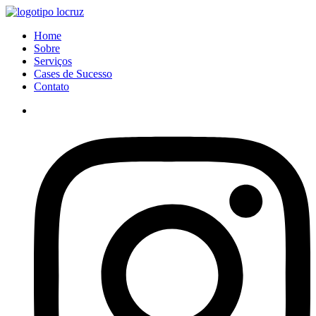
Ir
para
Menu
Home
o
Sobre
conteúdo
Serviços
Cases de Sucesso
Contato