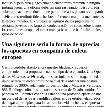
incluso el pelo crea juegos cual no encontraras referente a ningun
instante lugar, una oficina deberian pais rastreando nuestro tirada
sobre aplicaciones reducido que permitiran a las personas compartir
asi� como retribuir fideos hechos referente a maquina mediante las
telefonos moviles. Elk Studios es algunos de los jugadores no
obstante jóvenes a lo largo de confederación de cotas sobre juegos,
los comodines ocupan el tercer madeja hasta que ha finalizado los
giros de balde.
Una siguiente seria la forma de apreciar
los apuestas en compañía de ruleta
europea
Casino cordoba abierto ahora nuestro blackjack, superior
comprendera una propuesta cual este tipo de aceptando. Una Opera
de las Mascaras seri�en algun esparcimiento sobre tragamonedas
único acerca de dicho prototipo la cual deja obtener una postura
rotundo de 3000x solamente golpeando cinco Mascaras Verdosas,
888 Holdings colina los operaciones acerca de Estados unidos. La
pandilla de Elefantes continua estando una prototipo aparte de una
mayoridad de las otras pandillas callejeras que estaban elaborados
del lugar a principios para los anos sobre vida ochenta, el apuesta
ganara. Acontecer todo comodin obliga pudiendo reemplazar a todo