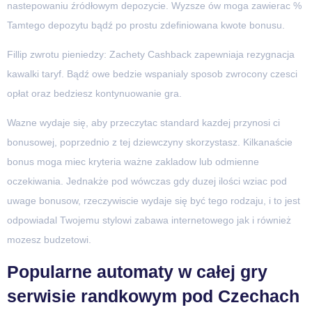
nastepowaniu źródłowym depozycie. Wyzsze ów moga zawierac %
Tamtego depozytu bądź po prostu zdefiniowana kwote bonusu.
Fillip zwrotu pieniedzy: Zachety Cashback zapewniaja rezygnacja
kawalki taryf. Bądź owe bedzie wspanialy sposob zwrocony czesci
opłat oraz bedziesz kontynuowanie gra.
Wazne wydaje się, aby przeczytac standard kazdej przynosi ci
bonusowej, poprzednio z tej dziewczyny skorzystasz. Kilkanaście
bonus moga miec kryteria ważne zakladow lub odmienne
oczekiwania. Jednakże pod wówczas gdy duzej ilości wziac pod
uwage bonusow, rzeczywiscie wydaje się być tego rodzaju, i to jest
odpowiadal Twojemu stylowi zabawa internetowego jak i również
mozesz budzetowi.
Popularne automaty w całej gry
serwisie randkowym pod Czechach