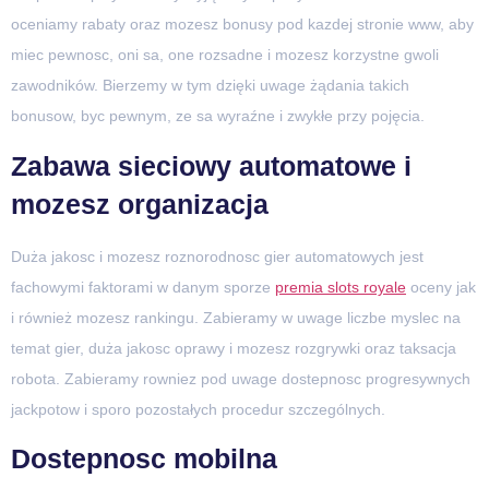
oceniamy rabaty oraz mozesz bonusy pod kazdej stronie www, aby
miec pewnosc, oni sa, one rozsadne i mozesz korzystne gwoli
zawodników. Bierzemy w tym dzięki uwage żądania takich
bonusow, byc pewnym, ze sa wyraźne i zwykłe przy pojęcia.
Zabawa sieciowy automatowe i
mozesz organizacja
Duża jakosc i mozesz roznorodnosc gier automatowych jest
fachowymi faktorami w danym sporze
premia slots royale
oceny jak
i również mozesz rankingu. Zabieramy w uwage liczbe myslec na
temat gier, duża jakosc oprawy i mozesz rozgrywki oraz taksacja
robota. Zabieramy rowniez pod uwage dostepnosc progresywnych
jackpotow i sporo pozostałych procedur szczególnych.
Dostepnosc mobilna